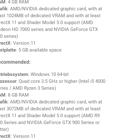
AM
: 4 GB RAM
afik
: AMD/NVIDIA dedicated graphic card, with at
ast 1024MB of dedicated VRAM and with at least
rectX 11 and Shader Model 5.0 support (AMD
deon HD 7000 series and NVIDIA GeForce GTX
0 series)
rectX
: Version 11
stplatte
: 5 GB available space
ecommended:
triebssystem
: Windows 10 64-bit
ozessor
: Quad core 3.5 GHz or higher (Intel i5 4000
ries / AMD Ryzen 3 Series)
AM
: 8 GB RAM
afik
: AMD/NVIDIA dedicated graphic card, with at
ast 3072MB of dedicated VRAM and with at least
rectX 11 and Shader Model 5.0 support (AMD R9
0 Series and NVIDIA GeForce GTX 900 Series or
tter)
rectX
: Version 11