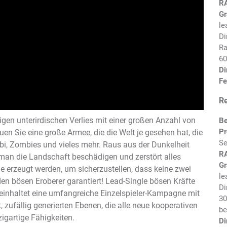
R
Gr
le
Di
Ra
60
Di
Fe
R
igen unterirdischen Verlies mit einer großen Anzahl von
Be
Pr
en Sie eine große Armee, die die Welt je gesehen hat, die
Se
bi, Zombies und vieles mehr. Raus aus der Dunkelheit
R
 man die Landschaft beschädigen und zerstört alles
Gr
 erzeugt werden, um sicherzustellen, dass keine zwei
le
den bösen Eroberer garantiert! Lead-Single bösen Kräfte
Di
einhaltet eine umfangreiche Einzelspieler-Kampagne mit
30
 zufällig generierten Ebenen, die alle neue kooperativen
be
igartige Fähigkeiten.
Di