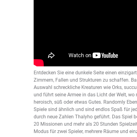
Entdecken Sie eine dunkele Seite einen einzigart
Zimmern, Fallen und Strukturen zu schaffen. Bau
Auswahl schreckliche Kreaturen wie Orks, succu
und führt seine Armee in das Licht der Welt, wo
heroisch, süß oder etwas Gutes. Randomly Ebene
Spiele sind ähnlich und sind endlos Spaß für je
durch neue Zahlen Thalyho geführt. Das Spiel b
20 Missionen und mehr als 20 Stunden Spielzeit,
Modus für zwei Spieler, mehrere Räume und einz