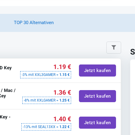
TOP 30 Alternativen
S
1.19 €
D Key
Jetzt kaufen
-3% mit XXL3GAMER =
1.15 €
 / Mac /
1.36 €
 Key
Jetzt kaufen
-8% mit XXLGAMER =
1.25 €
Key -
1.40 €
Jetzt kaufen
-13% mit SEAL13XX =
1.22 €