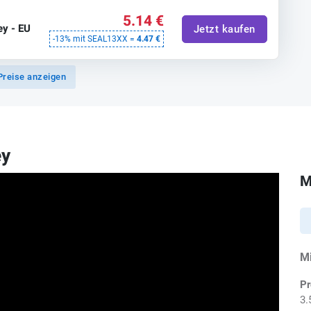
5.14 €
ey - EU
Jetzt kaufen
-13% mit SEAL13XX =
4.47 €
Preise anzeigen
ey
M
M
Pr
3.