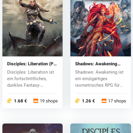
Disciples: Liberation (PC)
Shadows: Awakening
key
(PC) CD key
Disciples: Liberation ist
Shadows: Awakening ist
ein fortschrittliches,
ein einzigartiges
dunkles Fantasy-
isometrisches RPG für
Strategie-...
Einzelspiele...
1.68 €
19 shops
1.26 €
17 shops