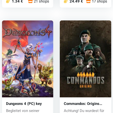
1.34 €
21 shops
24.49 €
17 shops
Dungeons 4 (PC) key
Commandos: Origins
(PC) key
Begleitet von seiner
Achtung! Du wurdest für