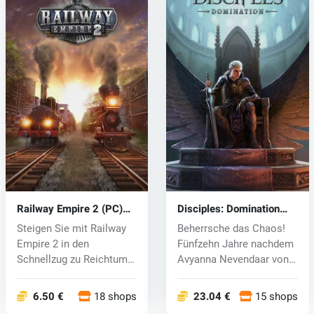
Railway Empire 2 (PC)
Disciples: Domination
key
(PC) key
Steigen Sie mit Railway
Beherrsche das Chaos!
Empire 2 in den
Fünfzehn Jahre nachdem
Schnellzug zu Reichtum
Avyanna Nevendaar von
und Ruhm! Sc...
der Unte...
6.50 €
18 shops
23.04 €
15 shops