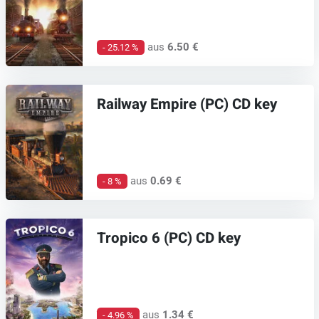
aus
6.50 €
- 25.12 %
Railway Empire (PC) CD key
aus
0.69 €
- 8 %
Tropico 6 (PC) CD key
aus
1.34 €
- 4.96 %