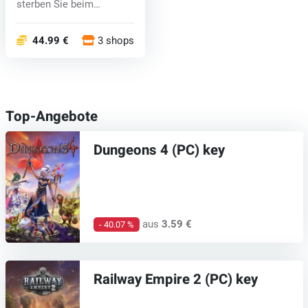
sterben Sie beim
Versuch!‘ Verb...
44.99 €
3 shops
Top-Angebote
Dungeons 4 (PC) key
aus
3.59 €
- 40.07 %
Railway Empire 2 (PC) key