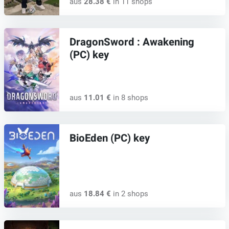
aus
28.38 €
in 11 shops
DragonSword : Awakening
(PC) key
aus
11.01 €
in 8 shops
BioEden (PC) key
aus
18.84 €
in 2 shops