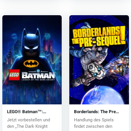
LEGO® Batman™:
Borderlands: The Pre
Legacy of the Dark
Sequel (PC) CD key
Jetzt vorbestellen und
Handlung des Spiels
Knight (PC) key
den „The Dark Knight
findet zwischen den