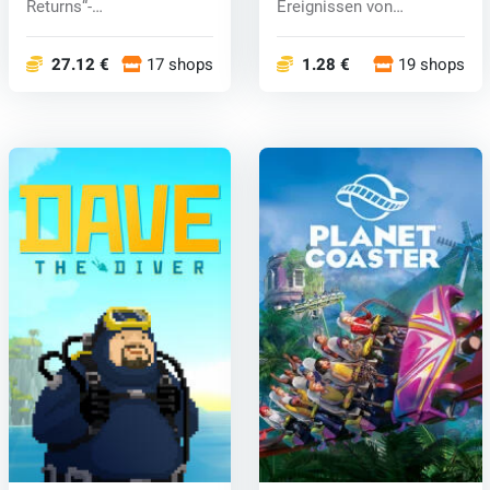
Returns“-
Ereignissen von
Fledermausanzug erhalt...
Borderlands und Bor...
27.12 €
17 shops
1.28 €
19 shops