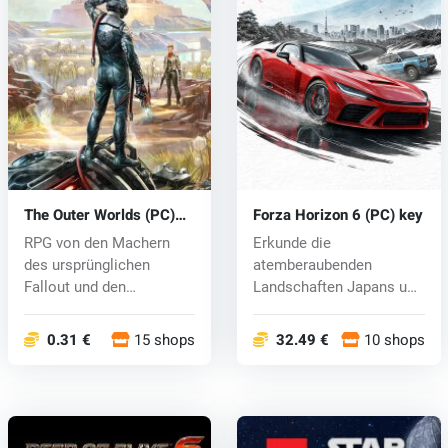
The Outer Worlds (PC)
Forza Horizon 6 (PC) key
key
RPG von den Machern
Erkunde die
des ursprünglichen
atemberaubenden
Fallout und den
Landschaften Japans und
Entwicklern hinter F...
werde zur Rennlegende
b...
0.31 €
15 shops
32.49 €
10 shops