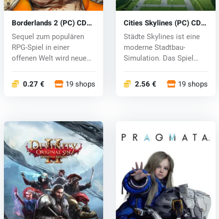
Borderlands 2 (PC) CD
Cities Skylines (PC) CD
key
key
Sequel zum populären
Städte Skylines ist eine
RPG-Spiel in einer
moderne Stadtbau-
offenen Welt wird neue
Simulation. Das Spiel
Charaktere m...
stellt neue...
0.27 €
19 shops
2.56 €
19 shops