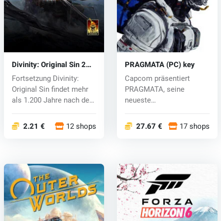
Divinity: Original Sin 2
PRAGMATA (PC) key
(PC) CD key
Fortsetzung Divinity:
Capcom präsentiert
Original Sin findet mehr
PRAGMATA, seine
als 1.200 Jahre nach dem
neueste
ers...
Eigenentwicklung, die
dem Scienc...
2.21 €
12 shops
27.67 €
17 shops