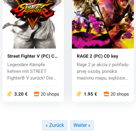
Street Fighter V (PC) CD
RAGE 2 (PC) CD key
key
Legendäre Kämpfe
Rage 2 je akcia z pohľadu
kehren mit STREET
prvej osoby, ponúka
Fighter® V zurück! Die
masívnu mapu, explózie,
atemberaubende ne...
vozid...
3.20 €
20 shops
1.95 €
20 shops
« Zurück
Weiter »