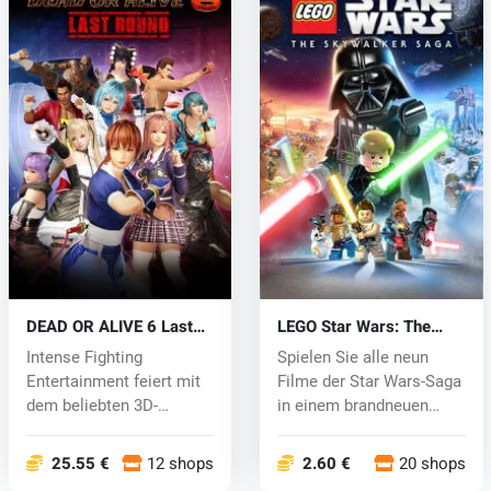
DEAD OR ALIVE 6 Last
LEGO Star Wars: The
Round (PC) key
Skywalker Saga (PC) key
Intense Fighting
Spielen Sie alle neun
Entertainment feiert mit
Filme der Star Wars-Saga
dem beliebten 3D-
in einem brandneuen
Kampfspiel DEAD...
LEGO-Vid...
25.55 €
12 shops
2.60 €
20 shops