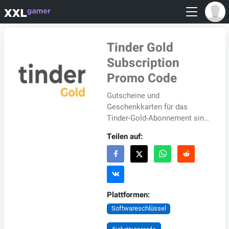
Tinder Gold
Subscription
Promo Code
Gutscheine und
Geschenkkarten für das
Tinder-Gold-Abonnement sind
digitale Codes, die eingelöst
Teilen auf:
werden können, um das
Tinder-Gold-Abonnement für
Ihr K...
Plattformen:
Softwareschlüssel
Einbettungscode