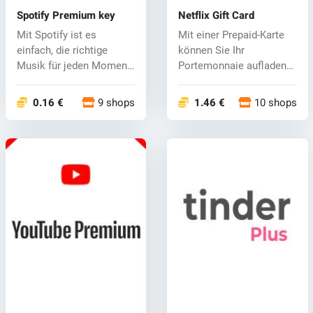
Spotify Premium key
Netflix Gift Card
Mit Spotify ist es
Mit einer Prepaid-Karte
einfach, die richtige
können Sie Ihr
Musik für jeden Moment
Portemonnaie aufladen
zu finden –...
und anschließe...
0.16 €
9 shops
1.46 €
10 shops