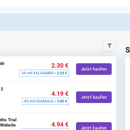
S
th
2.30 €
Jetzt kaufen
-3% mit XXL3GAMER =
2.23 €
 3
4.19 €
Jetzt kaufen
-8% mit G2A8XXLG =
3.85 €
hs Trial
4.94 €
l Website
Jetzt kaufen