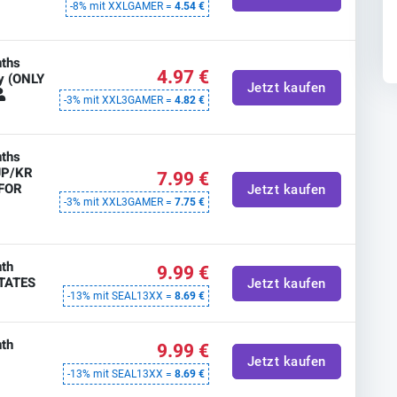
-8% mit XXLGAMER =
4.54 €
ths
4.97 €
ey (ONLY
Jetzt kaufen
-3% mit XXL3GAMER =
4.82 €
ths
JP/KR
7.99 €
 FOR
Jetzt kaufen
-3% mit XXL3GAMER =
7.75 €
th
9.99 €
STATES
Jetzt kaufen
-13% mit SEAL13XX =
8.69 €
th
9.99 €
Jetzt kaufen
-13% mit SEAL13XX =
8.69 €