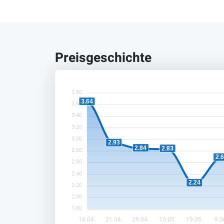
Preisgeschichte
3.80
3.64
3.60
3.40
3.20
3.00
2.93
2.84
2.83
2.80
2.
2.60
2.40
2.24
2.20
2.00
1.80
16.04.
21.04.
29.04.
10.05.
19.05.
9.0