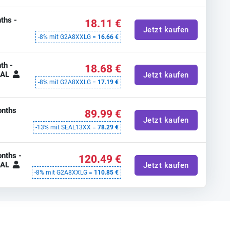
ths -
18.11 €
Jetzt kaufen
-8% mit G2A8XXLG =
16.66 €
th -
18.68 €
BAL
Jetzt kaufen
-8% mit G2A8XXLG =
17.19 €
onths
89.99 €
Jetzt kaufen
-13% mit SEAL13XX =
78.29 €
nths -
120.49 €
BAL
Jetzt kaufen
-8% mit G2A8XXLG =
110.85 €