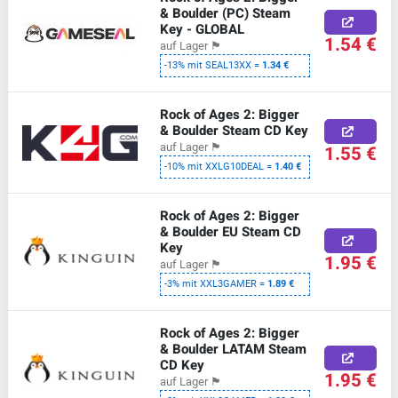
& Boulder (PC) Steam
Key - GLOBAL
1.54 €
auf Lager
🏴
-13% mit SEAL13XX =
1.34 €
Rock of Ages 2: Bigger
& Boulder Steam CD Key
auf Lager
🏴
1.55 €
-10% mit XXLG10DEAL =
1.40 €
Rock of Ages 2: Bigger
& Boulder EU Steam CD
Key
1.95 €
auf Lager
🏴
-3% mit XXL3GAMER =
1.89 €
Rock of Ages 2: Bigger
& Boulder LATAM Steam
CD Key
1.95 €
auf Lager
🏴