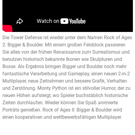
Die Tower Defense ist wieder unter dem Namen Rock of Ages
2: Bigger & Boulder. Mit einem großen Felsblock passieren
Sie alles von der frühen Renaissance zum Surrealismus und
benutzen historisch bekannte Ikonen wie Skulpturen und
Bosse. Als Ergebnis bringen Bigger und Boulder noch mehr
fantastische Verarbeitung und Gameplay, einen neuen 2-in-2
Multiplayer, neue Zeitrahmen und bessere Grafik, Verhalten
und Zerstörung. Monty Python ist ein stilvoller Humor, der zu
neuen Höhen aufsteigt, wo Spieler buchstäblich historische
Zeiten durchlaufen. Wieder können Sie Spaß animierte
Porträts genießen. Rock of Ages II: Bigger & Boulder wird
einen kooperativen und wettbewerbsfähigen Multiplayer.