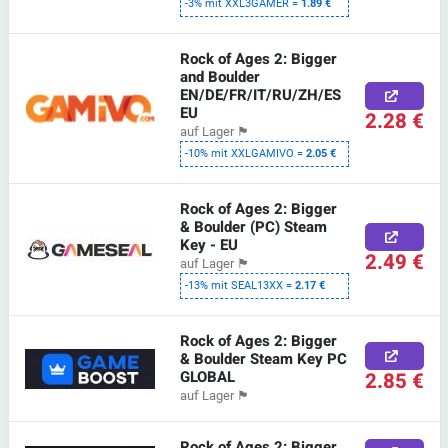
-3% mit XXL3GAMER =
1.89 €
Rock of Ages 2: Bigger
and Boulder
EN/DE/FR/IT/RU/ZH/ES
EU
2.28 €
auf Lager
🏴
-10% mit XXLGAMIVO =
2.05 €
Rock of Ages 2: Bigger
& Boulder (PC) Steam
Key - EU
2.49 €
auf Lager
🏴
-13% mit SEAL13XX =
2.17 €
Rock of Ages 2: Bigger
& Boulder Steam Key PC
GLOBAL
2.85 €
auf Lager
🏴
Rock of Ages 2: Bigger