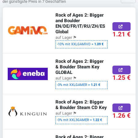
der günstigste Preis in 7 Geschäften
Rock of Ages 2: Bigger
and Boulder
EN/DE/FR/IT/RU/ZH/ES
Global
1.21 €
auf Lager
🏴
-10% mit XXLGAMIVO =
1.09 €
Rock of Ages 2: Bigger
& Boulder Steam Key
GLOBAL
1.25 €
auf Lager
🏴
-3% mit XXLGAMER =
1.21 €
Rock of Ages 2: Bigger
& Boulder Steam CD Key
auf Lager
🏴
1.26 €
-3% mit XXL3GAMER =
1.22 €
Rock of Ages 2: Bigger