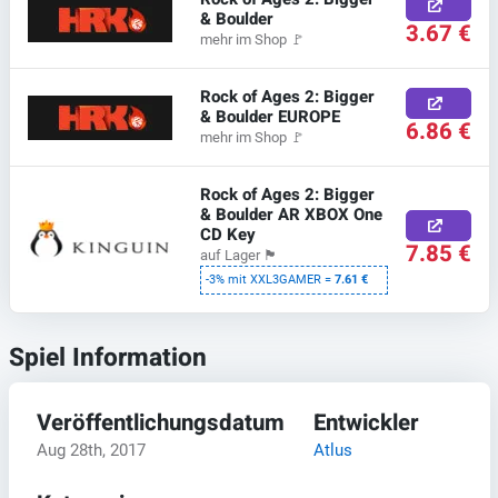
& Boulder
3.67 €
mehr im Shop
🚩
Rock of Ages 2: Bigger
& Boulder EUROPE
6.86 €
mehr im Shop
🚩
Rock of Ages 2: Bigger
& Boulder AR XBOX One
CD Key
7.85 €
auf Lager
🏴
-3% mit XXL3GAMER =
7.61 €
Spiel Information
Veröffentlichungsdatum
Entwickler
Aug 28th, 2017
Atlus