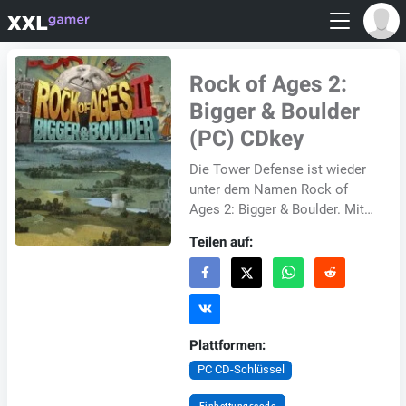
Rock of Ages 2:
Bigger & Boulder
(PC) CDkey
Die Tower Defense ist wieder
unter dem Namen Rock of
Ages 2: Bigger & Boulder. Mit
einem großen Felsblock
Teilen auf:
passieren Sie alles von der
frühen Renai...
Plattformen:
PC CD-Schlüssel
Einbettungscode