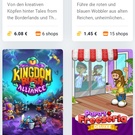
Simulator (PC) key
Von den kreativen
Führe die roten und
Köpfen hinter Tales from
blauen Wobbler aus alten
the Borderlands und The
Reichen, unheimlichen
Wolf Amo...
Orten un...
6.08 €
6 shops
1.45 €
15 shops