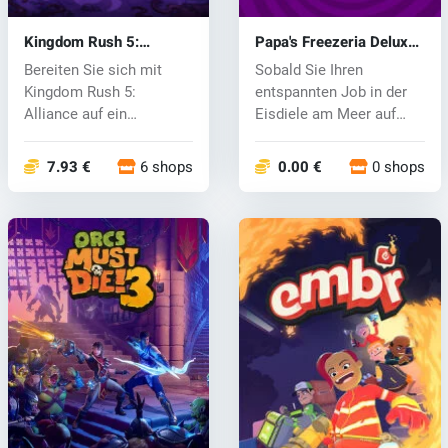
Kingdom Rush 5:
Papa's Freezeria Deluxe
Alliance TD (PC) key
(PC) key
Bereiten Sie sich mit
Sobald Sie Ihren
Kingdom Rush 5:
entspannten Job in der
Alliance auf ein
Eisdiele am Meer auf
beispielloses Abente...
Calypso Island...
7.93 €
6 shops
0.00 €
0 shops