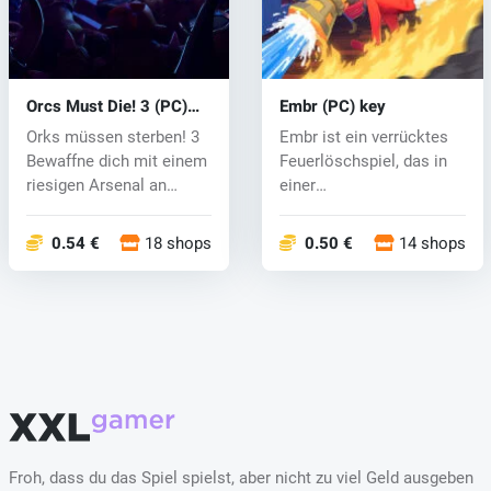
Orcs Must Die! 3 (PC)
Embr (PC) key
key
Orks müssen sterben! 3
Embr ist ein verrücktes
Bewaffne dich mit einem
Feuerlöschspiel, das in
riesigen Arsenal an
einer
Fallen u...
hyperkapitalistischen...
0.54 €
18 shops
0.50 €
14 shops
Froh, dass du das Spiel spielst, aber nicht zu viel Geld ausgeben