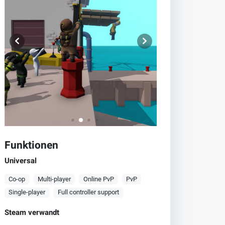
Funktionen
Universal
Co-op
Multi-player
Online PvP
PvP
Single-player
Full controller support
Steam verwandt