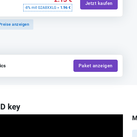
Jetzt kaufen
-8% mit G2A8XXLG =
1.96 €
Preise anzeigen
ics
Paket anzeigen
CD key
M