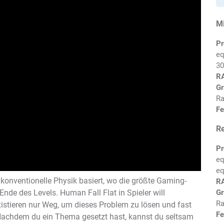
M
Pr
eq
30
R
Gr
Ra
Fe
R
Pr
eq
eq
nkonventionelle Physik basiert, wo die größte Gaming-
R
Gr
nde des Levels. Human Fall Flat in Spieler will
Ra
existieren nur Weg, um dieses Problem zu lösen und fast
Fe
Nachdem du ein Thema gesetzt hast, kannst du seltsam