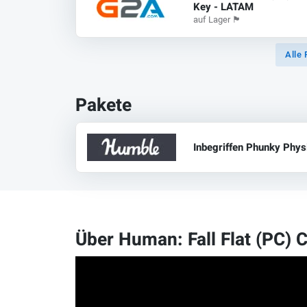
Key - LATAM
auf Lager
🏴
Alle 
Pakete
Inbegriffen Phunky Phys
Über Human: Fall Flat (PC) 