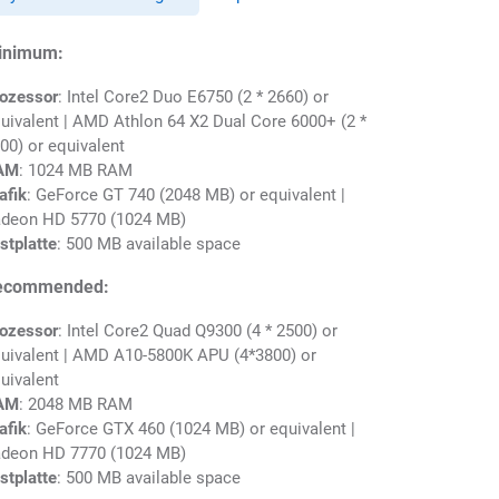
inimum:
ozessor
: Intel Core2 Duo E6750 (2 * 2660) or
uivalent | AMD Athlon 64 X2 Dual Core 6000+ (2 *
00) or equivalent
AM
: 1024 MB RAM
afik
: GeForce GT 740 (2048 MB) or equivalent |
deon HD 5770 (1024 MB)
stplatte
: 500 MB available space
ecommended:
ozessor
: Intel Core2 Quad Q9300 (4 * 2500) or
uivalent | AMD A10-5800K APU (4*3800) or
uivalent
AM
: 2048 MB RAM
afik
: GeForce GTX 460 (1024 MB) or equivalent |
deon HD 7770 (1024 MB)
stplatte
: 500 MB available space