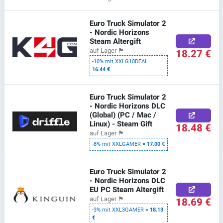
Euro Truck Simulator 2
- Nordic Horizons
Steam Altergift
18.27 €
auf Lager
🏴
-10% mit XXLG10DEAL =
16.44 €
Euro Truck Simulator 2
- Nordic Horizons DLC
(Global) (PC / Mac /
Linux) - Steam Gift
18.48 €
auf Lager
🏴
-8% mit XXLGAMER =
17.00 €
Euro Truck Simulator 2
- Nordic Horizons DLC
EU PC Steam Altergift
18.69 €
auf Lager
🏴
-3% mit XXL3GAMER =
18.13
€