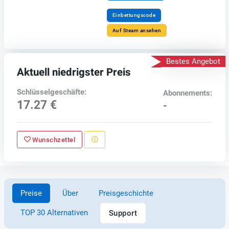
Einbettungscode
Auf Steam ansehen
Bestes Angebot
Aktuell niedrigster Preis
Schlüsselgeschäfte:
Abonnements:
17.27 €
-
Wunschzettel
Preise
Über
Preisgeschichte
TOP 30 Alternativen
Support