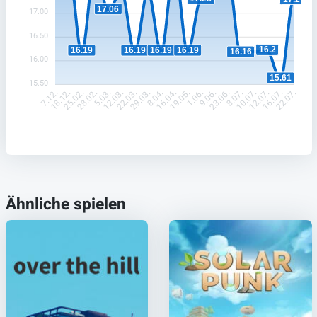
17.06
17.00
16.50
16.2
16.19
16.19
16.19
16.19
16.16
16.00
15.61
15.50
18.12.
25.02.
28.02.
5.03.
12.03.
22.03.
29.03.
8.04.
19.05.
1.06.
9.06.
23.06.
8.07.
10.07.
12.07.
16.07.
7.12.
16.04.
22.07.
Ähnliche spielen