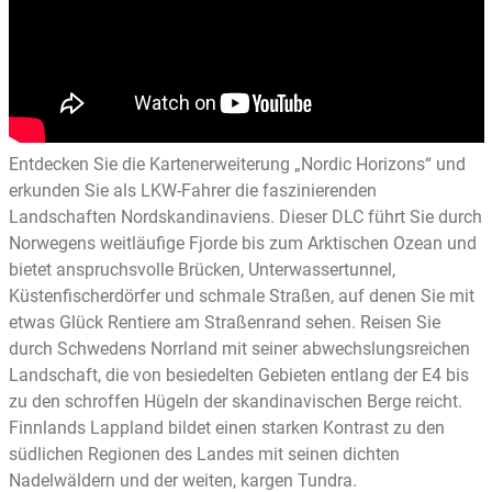
Entdecken Sie die Kartenerweiterung „Nordic Horizons“ und
erkunden Sie als LKW-Fahrer die faszinierenden
Landschaften Nordskandinaviens. Dieser DLC führt Sie durch
Norwegens weitläufige Fjorde bis zum Arktischen Ozean und
bietet anspruchsvolle Brücken, Unterwassertunnel,
Küstenfischerdörfer und schmale Straßen, auf denen Sie mit
etwas Glück Rentiere am Straßenrand sehen. Reisen Sie
durch Schwedens Norrland mit seiner abwechslungsreichen
Landschaft, die von besiedelten Gebieten entlang der E4 bis
zu den schroffen Hügeln der skandinavischen Berge reicht.
Finnlands Lappland bildet einen starken Kontrast zu den
südlichen Regionen des Landes mit seinen dichten
Nadelwäldern und der weiten, kargen Tundra.