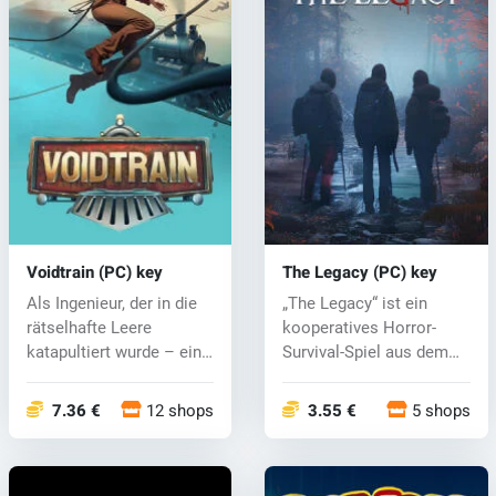
Voidtrain (PC) key
The Legacy (PC) key
Als Ingenieur, der in die
„The Legacy“ ist ein
rätselhafte Leere
kooperatives Horror-
katapultiert wurde – ein
Survival-Spiel aus dem
Reich...
Jahr 1990....
7.36 €
12 shops
3.55 €
5 shops