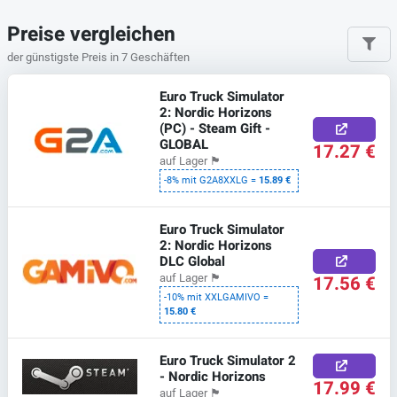
Preise vergleichen
der günstigste Preis in 7 Geschäften
Euro Truck Simulator
2: Nordic Horizons
(PC) - Steam Gift -
GLOBAL
17.27 €
auf Lager
🏴
-8% mit G2A8XXLG =
15.89 €
Euro Truck Simulator
2: Nordic Horizons
DLC Global
17.56 €
auf Lager
🏴
-10% mit XXLGAMIVO =
15.80 €
Euro Truck Simulator 2
- Nordic Horizons
17.99 €
auf Lager
🏴