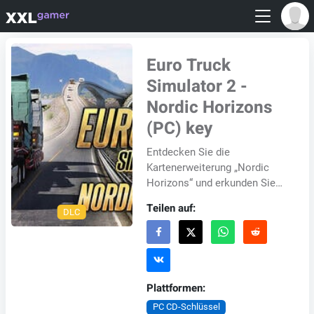
Euro Truck
Simulator 2 -
Nordic Horizons
(PC) key
Entdecken Sie die
Kartenerweiterung „Nordic
Horizons“ und erkunden Sie
als LKW-Fahrer die
Teilen auf:
DLC
faszinierenden Landschaften
Nordskandinaviens. Dieser
DLC fü...
Plattformen:
PC CD-Schlüssel