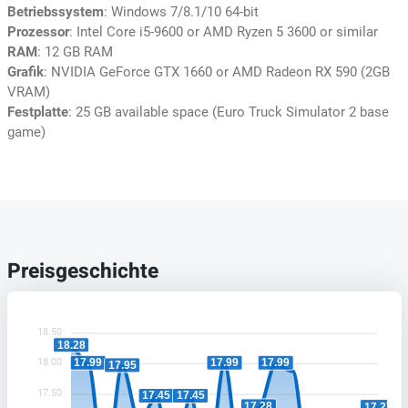
Betriebssystem
: Windows 7/8.1/10 64-bit
Prozessor
: Intel Core i5-9600 or AMD Ryzen 5 3600 or similar
RAM
: 12 GB RAM
Grafik
: NVIDIA GeForce GTX 1660 or AMD Radeon RX 590 (2GB
VRAM)
Festplatte
: 25 GB available space (Euro Truck Simulator 2 base
game)
Preisgeschichte
18.50
18.28
18.00
17.99
17.99
17.99
17.95
17.50
17.45
17.45
17.28
17.27