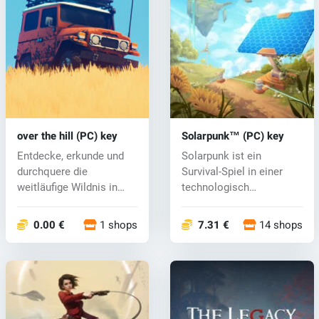
over the hill (PC) key
Solarpunk™ (PC) key
Entdecke, erkunde und
Solarpunk ist ein
durchquere die
Survival-Spiel in einer
weitläufige Wildnis in
technologisch
„Over the Hill“...
hochentwickelten We...
0.00 €
1 shops
7.31 €
14 shops