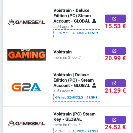
Voidtrain - Deluxe
Edition (PC) Steam
Account - GLOBAL
15.53 €
auf Lager
🏴
-13% mit SEAL13XX =
13.51 €
Voidtrain
20.99 €
mehr im Shop
🚩
Voidtrain | Deluxe
Edition (PC) - Steam
Account - GLOBAL
21.29 €
auf Lager
🏴
-8% mit G2A8XXLG =
19.59 €
Voidtrain (PC) Steam
Key - GLOBAL
mehr im Shop
🚩
24.52 €
-13% mit SEAL13XX =
21.33 €