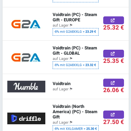
Voidtrain (PC) - Steam
Gift - EUROPE
auf Lager
🏴
25.32 €
-8% mit G2A8XXLG =
23.29 €
Voidtrain (PC) - Steam
Gift - GLOBAL
auf Lager
🏴
25.35 €
-8% mit G2A8XXLG =
23.32 €
Voidtrain
26.06 €
auf Lager
🏴
Voidtrain (North
America) (PC) - Steam
Gift
27.50 €
auf Lager
🏴
-8% mit XXLGAMER =
25.30 €