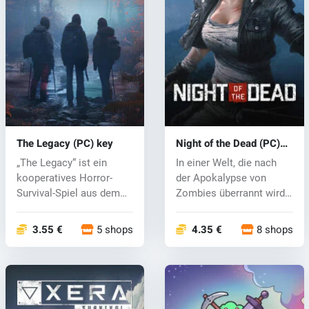
The Legacy (PC) key
Night of the Dead (PC)
key
„The Legacy“ ist ein
In einer Welt, die nach
kooperatives Horror-
der Apokalypse von
Survival-Spiel aus dem
Zombies überrannt wird,
Jahr 1990....
sind die...
3.55 €
5 shops
4.35 €
8 shops