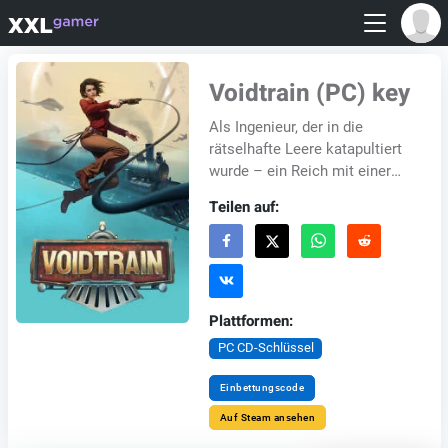
Voidtrain (PC) key
Als Ingenieur, der in die
rätselhafte Leere katapultiert
wurde – ein Reich mit einer
faszinierenden Geschichte,
Teilen auf:
einzigartigen Regeln und einer
ungewis...
Plattformen:
PC CD-Schlüssel
Einbettungscode
Auf Steam ansehen