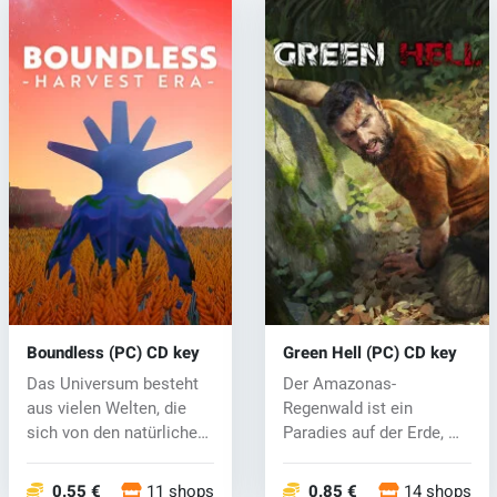
Boundless (PC) CD key
Green Hell (PC) CD key
Das Universum besteht
Der Amazonas-
aus vielen Welten, die
Regenwald ist ein
sich von den natürlichen
Paradies auf der Erde, wo
Bedin...
eine große Anzahl...
0.55 €
11 shops
0.85 €
14 shops