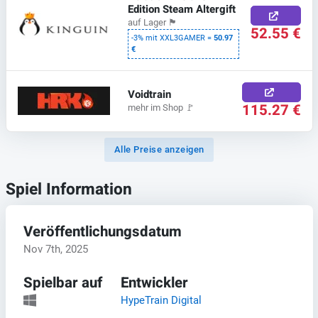
Edition Steam Altergift
auf Lager
🏴
52.55 €
-3% mit XXL3GAMER =
50.97
€
Voidtrain
115.27 €
mehr im Shop
🚩
Alle Preise anzeigen
Spiel Information
Veröffentlichungsdatum
Nov 7th, 2025
Spielbar auf
Entwickler
HypeTrain Digital