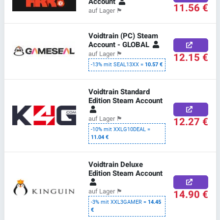
Account
11.56 €
auf Lager
🏴
Voidtrain (PC) Steam
Account - GLOBAL
auf Lager
🏴
12.15 €
-13% mit SEAL13XX =
10.57 €
Voidtrain Standard
Edition Steam Account
12.27 €
auf Lager
🏴
-10% mit XXLG10DEAL =
11.04 €
Voidtrain Deluxe
Edition Steam Account
14.90 €
auf Lager
🏴
-3% mit XXL3GAMER =
14.45
€