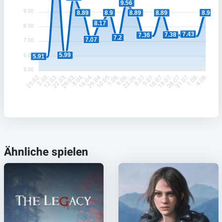
9.56
9.00
8.9
8.9
8.89
8.89
8.89
8.17
8.00
7.43
7.38
7.36
7.2
7.07
7.00
5.99
6.00
5.91
5.00
5.03.
12.03.
22.03.
29.03.
8.04.
16.04.
29.04.
10.05.
1.06.
9.06.
23.06.
8.07.
9.07.
10.07.
19.07.
28.07.
31.07.
1.08.
25.02.
4.08.
Ähnliche spielen