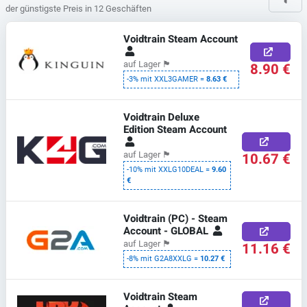
der günstigste Preis in 12 Geschäften
Voidtrain Steam Account
auf Lager
🏴
8.90 €
-3% mit XXL3GAMER =
8.63 €
Voidtrain Deluxe
Edition Steam Account
10.67 €
auf Lager
🏴
-10% mit XXLG10DEAL =
9.60
€
Voidtrain (PC) - Steam
Account - GLOBAL
auf Lager
🏴
11.16 €
-8% mit G2A8XXLG =
10.27 €
Voidtrain Steam