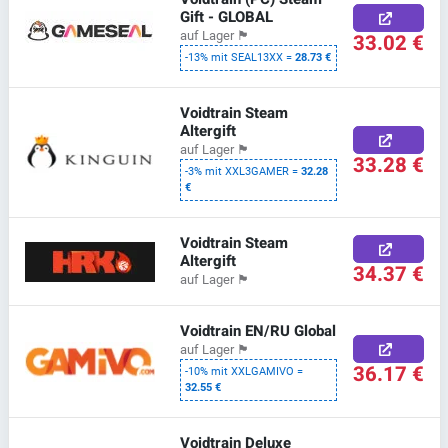
Gift - GLOBAL
auf Lager
🏴
33.02 €
-13% mit SEAL13XX =
28.73 €
Voidtrain Steam
Altergift
auf Lager
🏴
33.28 €
-3% mit XXL3GAMER =
32.28
€
Voidtrain Steam
Altergift
34.37 €
auf Lager
🏴
Voidtrain EN/RU Global
auf Lager
🏴
36.17 €
-10% mit XXLGAMIVO =
32.55 €
Voidtrain Deluxe