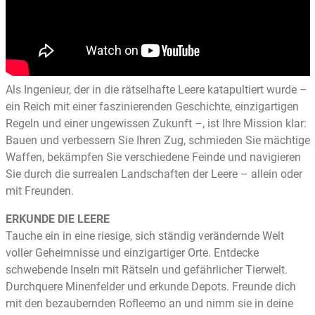
Als Ingenieur, der in die rätselhafte Leere katapultiert wurde –
ein Reich mit einer faszinierenden Geschichte, einzigartigen
Regeln und einer ungewissen Zukunft –, ist Ihre Mission klar:
Bauen und verbessern Sie Ihren Zug, schmieden Sie mächtige
Waffen, bekämpfen Sie verschiedene Feinde und navigieren
Sie durch die surrealen Landschaften der Leere – allein oder
mit Freunden.
ERKUNDE DIE LEERE
Tauche ein in eine riesige, sich ständig verändernde Welt
voller Geheimnisse und einzigartiger Orte. Entdecke
schwebende Inseln mit Rätseln und gefährlicher Tierwelt.
Durchquere Minenfelder und erkunde Depots. Freunde dich
mit den bezaubernden Rofleemo an und nimm sie in deine