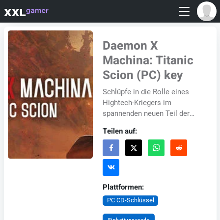
Daemon X
Machina: Titanic
Scion (PC) key
Schlüpfe in die Rolle eines
Hightech-Kriegers im
spannenden neuen Teil der
Daemon X Machina-Reihe.
Teilen auf:
Steuere dein personalisiertes
Arsenal in die Schlac...
Plattformen:
PC CD-Schlüssel
Einbettungscode