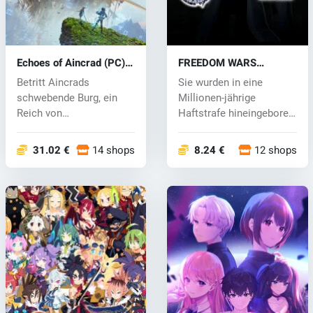
Echoes of Aincrad (PC)
FREEDOM WARS
key
Remastered (PC) key
Betritt Aincrads
Sie wurden in eine
schwebende Burg, ein
Millionen-jährige
Reich von
Haftstrafe hineingeboren
atemberaubender
und müssen si...
Schönheit u...
31.02 €
14 shops
8.24 €
12 shops