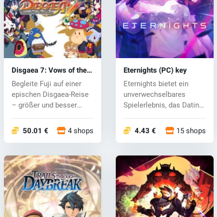
Disgaea 7: Vows of the
Eternights (PC) key
Virtueless (PC) key
Begleite Fuji auf einer
Eternights bietet ein
epischen Disgaea-Reise
unverwechselbares
– größer und besser
Spielerlebnis, das Dating-
denn je!...
und Acti...
50.01 €
4 shops
4.43 €
15 shops