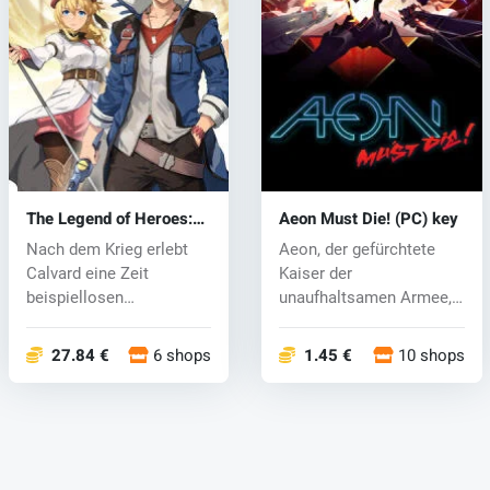
The Legend of Heroes:
Aeon Must Die! (PC) key
Trails through Daybreak
Nach dem Krieg erlebt
Aeon, der gefürchtete
(PC) key
Calvard eine Zeit
Kaiser der
beispiellosen
unaufhaltsamen Armee,
Wirtschaftswachstums...
wurde verraten und s...
.
27.84 €
6 shops
1.45 €
10 shops