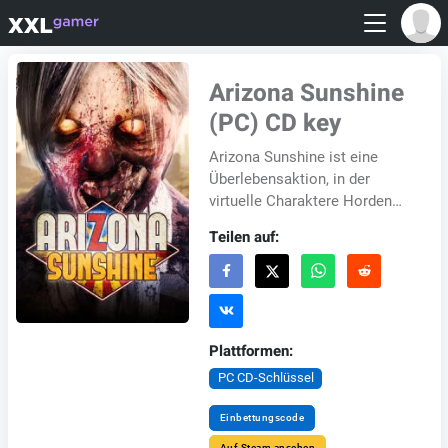
Arizona Sunshine
(PC) CD key
Arizona Sunshine ist eine
Überlebensaktion, in der
virtuelle Charaktere Horden
von Untoten. Das Spiel bringt
Teilen auf:
dich in die Rolle des
Überlebenden, der n...
Plattformen:
PC CD-Schlüssel
Einbettungscode
Auf Steam ansehen