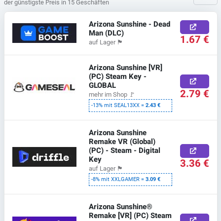
der günstigste Preis in 15 Geschäften
Arizona Sunshine - Dead
Man (DLC)
1.67 €
auf Lager
🏴
Arizona Sunshine [VR]
(PC) Steam Key -
GLOBAL
2.79 €
mehr im Shop
🚩
-13% mit SEAL13XX =
2.43 €
Arizona Sunshine
Remake VR (Global)
(PC) - Steam - Digital
Key
3.36 €
auf Lager
🏴
-8% mit XXLGAMER =
3.09 €
Arizona Sunshine®
Remake [VR] (PC) Steam