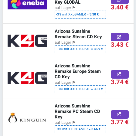
Key GLOBAL
3.40 €
auf Lager
🏴
-3% mit XXLGAMER =
3.30 €
Arizona Sunshine
Remake Steam CD Key
auf Lager
🏴
3.43 €
-10% mit XXLG10DEAL =
3.09 €
Arizona Sunshine
Remake Europe Steam
CD Key
3.74 €
auf Lager
🏴
-10% mit XXLG10DEAL =
3.37 €
Arizona Sunshine
Remake PC Steam CD
Key
3.77 €
auf Lager
🏴
-3% mit XXL3GAMER =
3.66 €