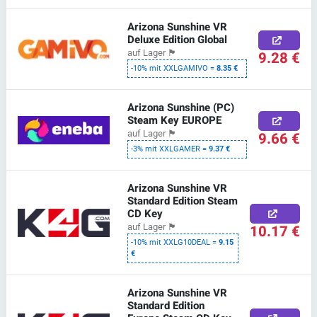
Arizona Sunshine VR
Deluxe Edition Global
auf Lager
🏴
9.28 €
-10% mit XXLGAMIVO =
8.35 €
Arizona Sunshine (PC)
Steam Key EUROPE
auf Lager
🏴
9.66 €
-3% mit XXLGAMER =
9.37 €
Arizona Sunshine VR
Standard Edition Steam
CD Key
10.17 €
auf Lager
🏴
-10% mit XXLG10DEAL =
9.15
€
Arizona Sunshine VR
Standard Edition