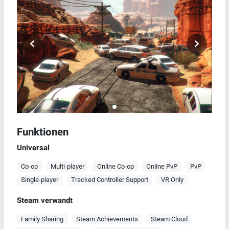
Funktionen
Universal
Co-op
Multi-player
Online Co-op
Online PvP
PvP
Single-player
Tracked Controller Support
VR Only
Steam verwandt
Family Sharing
Steam Achievements
Steam Cloud