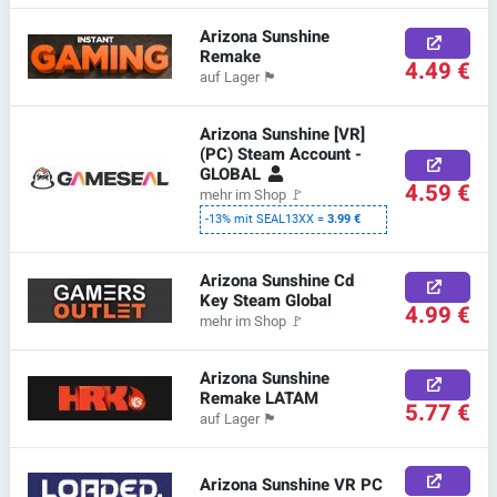
Arizona Sunshine
Remake
4.49 €
auf Lager
🏴
Arizona Sunshine [VR]
(PC) Steam Account -
GLOBAL
4.59 €
mehr im Shop
🚩
-13% mit SEAL13XX =
3.99 €
Arizona Sunshine Cd
Key Steam Global
4.99 €
mehr im Shop
🚩
Arizona Sunshine
Remake LATAM
5.77 €
auf Lager
🏴
Arizona Sunshine VR PC