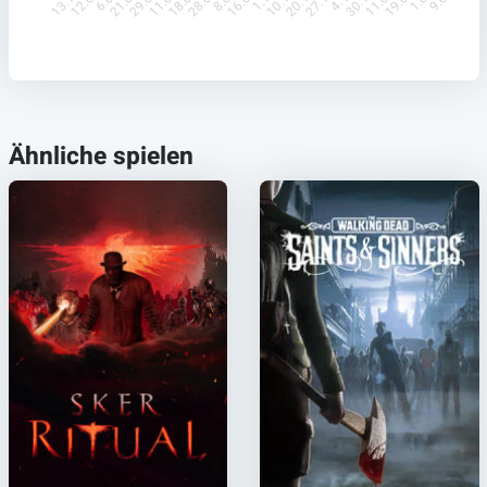
12.02.
21.07.
29.07.
11.08.
18.08.
28.08.
16.09.
10.10.
20.10.
27.10.
30.11.
11.02.
19.05.
13.12.
Ähnliche spielen