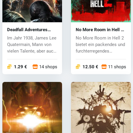
Deadfall Adventures
No More Room in Hell 2
(PC) CD key
(PC) key
Im Jahr 1938, James Lee
No More Room in Hell 2
Quatermain, Mann von
bietet ein packendes und
vielen Talente, aber auch
furchterregendes
mit...
kooperativ...
1.29 €
14 shops
12.50 €
11 shops