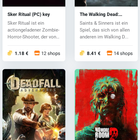
Sker Ritual (PC) key
The Walking Dead:
Saints & Sinners (PC)
Sker Ritual ist ein
Saints & Sinners ist ein
key
actiongeladener Zombie-
Spiel, das sich von allen
Horror-Shooter, der von
anderen im Walking D...
den Indi...
1.18 €
12 shops
8.41 €
14 shops