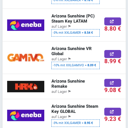
-3% mit XXLGAMER =
8.18 €
Arizona Sunshine (PC)
Steam Key LATAM
auf Lager
🏴
8.80 €
-3% mit XXLGAMER =
8.54 €
Arizona Sunshine VR
Global
auf Lager
🏴
8.99 €
-10% mit XXLGAMIVO =
8.09 €
Arizona Sunshine
Remake
9.08 €
auf Lager
🏴
Arizona Sunshine Steam
Key GLOBAL
auf Lager
🏴
9.23 €
-3% mit XXLGAMER =
8.95 €