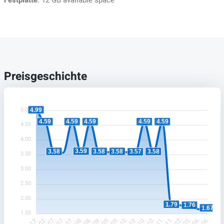
Festplatte
: 12 GB available space
Preisgeschichte
4.99
5.00
4.59
4.59
4.59
4.59
4.59
4.50
4.00
3.59
3.58
3.58
3.58
3.58
3.57
3.50
3.00
2.50
2.00
1.79
1.76
1.67
1.50
6.07.
8.09.
1.10.
4.11.
1.06.
9.06.