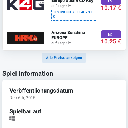
Europe Steam CD Key
10.17 €
auf Lager
🏴
-10% mit XXLG10DEAL =
9.15
€
Arizona Sunshine
EUROPE
10.25 €
auf Lager
🏴
Alle Preise anzeigen
Spiel Information
Veröffentlichungsdatum
Dec 6th, 2016
Spielbar auf