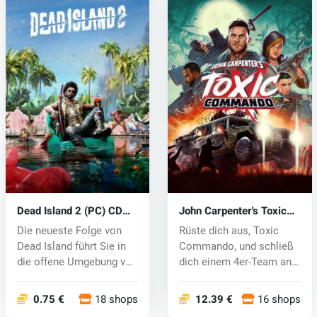
Dead Island 2 (PC) CD
John Carpenter's Toxic
key
Commando (PC) key
Die neueste Folge von
Rüste dich aus, Toxic
Dead Island führt Sie in
Commando, und schließ
die offene Umgebung von
dich einem 4er-Team an,
Kali...
um den...
0.75 €
18 shops
12.39 €
16 shops