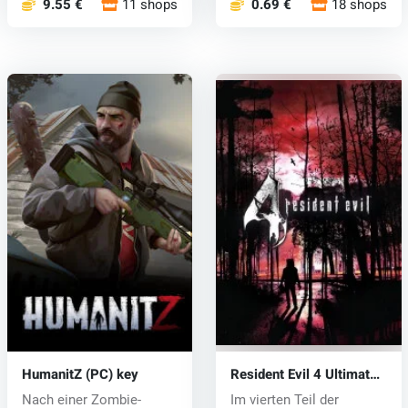
9.55 €
11 shops
0.69 €
18 shops
HumanitZ (PC) key
Resident Evil 4 Ultimate
HD (PC) CD key
Nach einer Zombie-
Im vierten Teil der