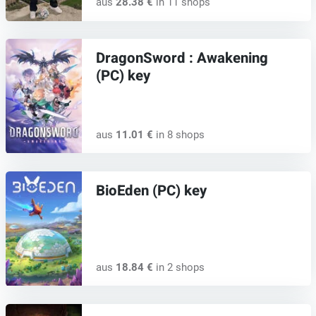
aus
28.38 €
in 11 shops
DragonSword : Awakening
(PC) key
aus
11.01 €
in 8 shops
BioEden (PC) key
aus
18.84 €
in 2 shops