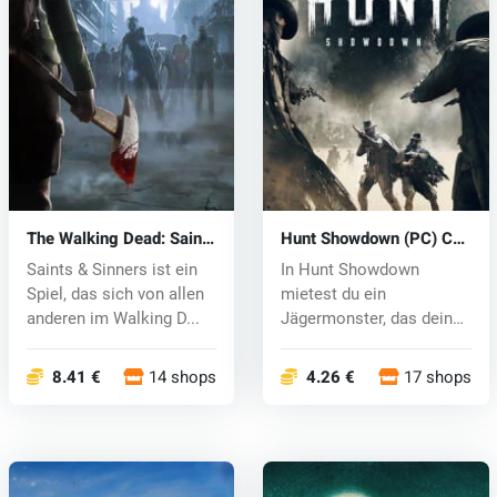
The Walking Dead: Saints
Hunt Showdown (PC) CD
& Sinners (PC) key
key
Saints & Sinners ist ein
In Hunt Showdown
Spiel, das sich von allen
mietest du ein
anderen im Walking D...
Jägermonster, das deiner
Fantasie am besten...
8.41 €
14 shops
4.26 €
17 shops