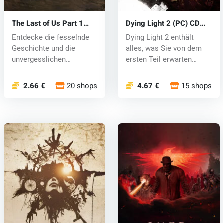
The Last of Us Part 1
Dying Light 2 (PC) CD
(PC) key
key
Entdecke die fesselnde
Dying Light 2 enthält
Geschichte und die
alles, was Sie von dem
unvergesslichen
ersten Teil erwarten
Charaktere von Th...
würden. B...
2.66 €
20 shops
4.67 €
15 shops