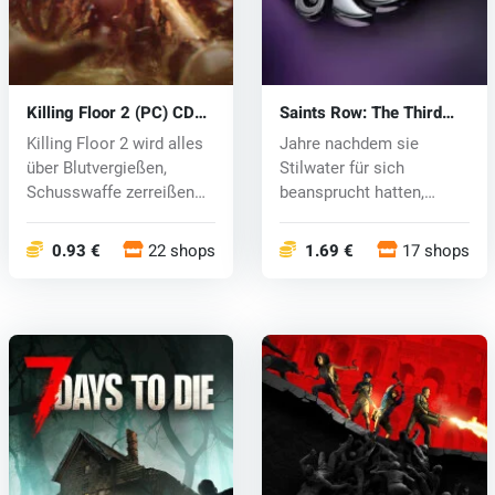
Killing Floor 2 (PC) CD
Saints Row: The Third
key
(PC) - CD key
Killing Floor 2 wird alles
Jahre nachdem sie
über Blutvergießen,
Stilwater für sich
Schusswaffe zerreißen
beansprucht hatten,
Zombie...
haben sich die Thi...
0.93 €
22 shops
1.69 €
17 shops