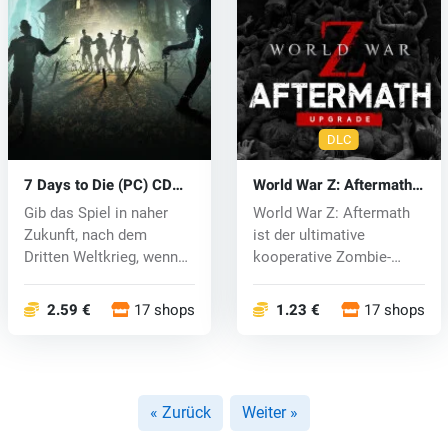
DLC
7 Days to Die (PC) CD
World War Z: Aftermath
key
(PC) key
Gib das Spiel in naher
World War Z: Aftermath
Zukunft, nach dem
ist der ultimative
Dritten Weltkrieg, wenn
kooperative Zombie-
die Erde i...
Shooter, inspi...
2.59 €
17 shops
1.23 €
17 shops
« Zurück
Weiter »