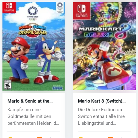
Mario & Sonic at the
Mario Kart 8 (Switch)
Olympic Games Tokyo
key
Kämpfe um eine
Die Deluxe Edition on
2020 (Swith) key
Goldmedaille mit den
Switch enthält alle Ihre
berühmtesten Helden, die
Lieblingstitel und
wir aus Spiele...
Charakter...