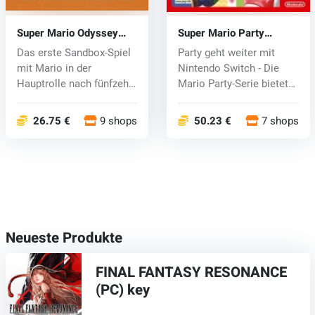
Super Mario Odyssey
Super Mario Party
(Switch) key
(Switch) key
Das erste Sandbox-Spiel
Party geht weiter mit
mit Mario in der
Nintendo Switch - Die
Hauptrolle nach fünfzehn
Mario Party-Serie bietet
Jahren. M...
ultima...
26.75 €
9 shops
50.23 €
7 shops
Neueste Produkte
FINAL FANTASY RESONANCE
(PC) key