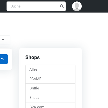
n
Shops
rn
Alles
2GAME
Driffle
Eneba
G2A.com