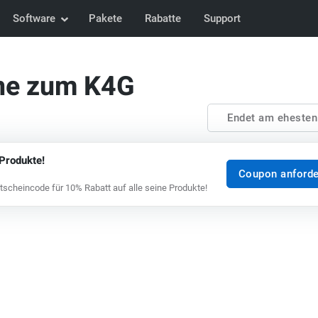
Software
Pakete
Rabatte
Support
ine zum K4G
Endet am eheste
 Produkte!
Coupon anforde
tscheincode für 10% Rabatt auf alle seine Produkte!