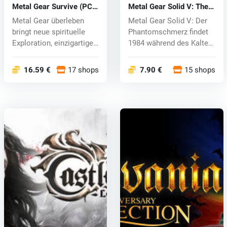
Metal Gear Survive (PC)
Metal Gear Solid V: The
CD key
Phantom Pain (PC) CD
Metal Gear überleben
Metal Gear Solid V: Der
key
bringt neue spirituelle
Phantomschmerz findet
Exploration, einzigartige
1984 während des Kalten
Mech...
Krieg...
16.59 €
17 shops
7.90 €
15 shops