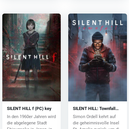
SILENT HILL f (PC) key
SILENT HILL: Townfall
(PC) key
In den 1960er Jahren wird
Simon Ordell kehrt auf
die abgelegene Stadt
die geheimnisvolle Insel