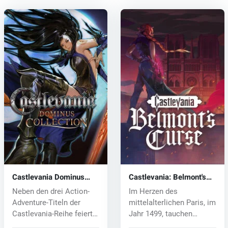
Castlevania Dominus
Castlevania: Belmont's
Collection (PC) key
Curse (PC) key
Neben den drei Action-
Im Herzen des
Adventure-Titeln der
mittelalterlichen Paris, im
Castlevania-Reihe feiert
Jahr 1499, tauchen
Haunted...
plötzlich furc...