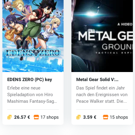
EDENS ZERO (PC) key
Metal Gear Solid V:
Ground Zeroes (PC) CD
Erlebe eine neue
Das Spiel findet ein Jahr
key
Spieladaption von Hiro
nach den Ereignissen von
Mashimas Fantasy-Saga!
Peace Walker statt. Die...
Begib dich a...
26.57 €
17 shops
3.59 €
15 shops