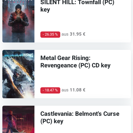
SILENT HILL: Townfall (PC)
key
aus
31.95 €
- 26.35 %
Metal Gear Rising:
Revengeance (PC) CD key
aus
11.08 €
- 18.47 %
Castlevania: Belmont's Curse
(PC) key