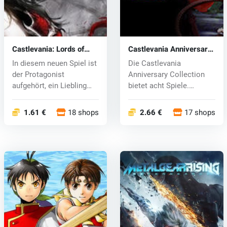
Castlevania: Lords of
Castlevania Anniversary
Shadow 2 (PC) CD key
Collection (PC) CD key
In diesem neuen Spiel ist
Die Castlevania
der Protagonist
Anniversary Collection
aufgehört, ein Liebling
bietet acht Spiele.
von Gott...
Castlevania, Cas...
1.61 €
18 shops
2.66 €
17 shops