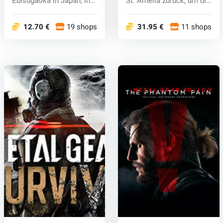
Ebisugaoka in Japan, in
St. Amelia zurück, um die
der...
M...
12.70 €
19 shops
31.95 €
11 shops