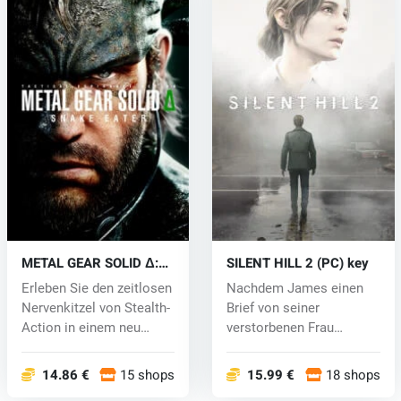
METAL GEAR SOLID Δ:
SILENT HILL 2 (PC) key
SNAKE EATER (PC) key
Erleben Sie den zeitlosen
Nachdem James einen
Nervenkitzel von Stealth-
Brief von seiner
Action in einem neu
verstorbenen Frau
bele...
erhalten hat, kehrt...
14.86 €
15 shops
15.99 €
18 shops