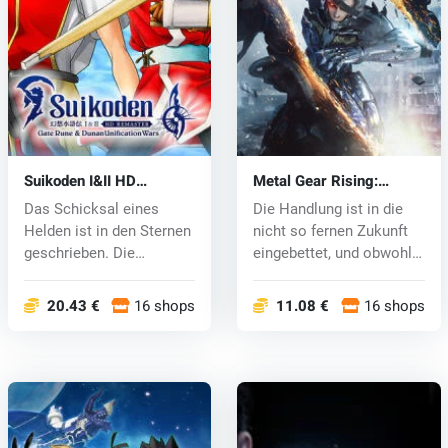
Suikoden I&II HD
Metal Gear Rising:
Remaster Gate Rune and
Revengeance (PC) CD
Das Schicksal eines
Die Handlung ist in die
Dunan Unification Wars
key
Helden ist in den Sternen
nicht so fernen Zukunft
(PC) key
geschrieben. Die
eingebettet, und obwohl
gefeierten K...
die...
20.43 €
16 shops
11.08 €
16 shops