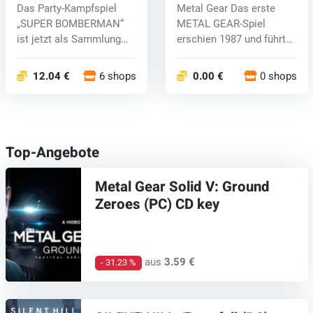
COLLECTION (PC) key
GEAR 2: Solid Snake (PC)
Das Party-Kampfspiel
Metal Gear Das erste
key
„SUPER BOMBERMAN“
METAL GEAR-Spiel
ist jetzt als Sammlung
erschien 1987 und führte
mit 7 Titeln...
einen bahnbr...
12.04 €
6 shops
0.00 €
0 shops
Top-Angebote
Metal Gear Solid V: Ground
Zeroes (PC) CD key
aus
3.59 €
- 31.23 %