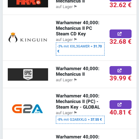
Mechanicus II
32.62 €
auf Lager
🏴
Warhammer 40,000:
Mechanicus II PC
Steam CD Key
32.68 €
auf Lager
🏴
-3% mit XXL3GAMER =
31.70
€
Warhammer 40,000:
Mechanicus II
39.99 €
auf Lager
🏴
Warhammer 40,000:
Mechanicus II (PC) -
Steam Key - GLOBAL
40.81 €
auf Lager
🏴
-8% mit G2A8XXLG =
37.55 €
Warhammer 40,000: