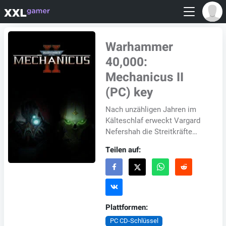
Warhammer
40,000:
Mechanicus II
(PC) key
Nach unzähligen Jahren im
Kälteschlaf erweckt Vargard
Nefershah die Streitkräfte
ihrer Dynastie, um die
Teilen auf:
ahnungslosen Siedler des
Adeptus Mechanicus zu...
Plattformen:
PC CD-Schlüssel