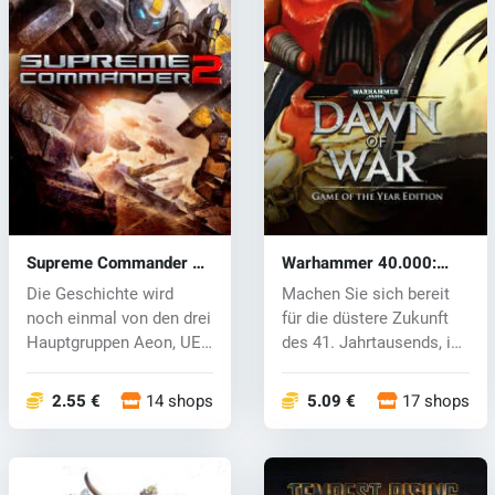
Supreme Commander 2
Warhammer 40.000:
(PC) CD key
Dawn of War (PC) CD
Die Geschichte wird
Machen Sie sich bereit
key
noch einmal von den drei
für die düstere Zukunft
Hauptgruppen Aeon, UEF
des 41. Jahrtausends, in
und Cyb...
der...
2.55 €
14 shops
5.09 €
17 shops