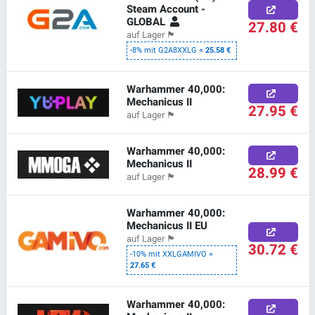
Steam Account -
GLOBAL
27.80 €
auf Lager
🏴
-8% mit G2A8XXLG =
25.58 €
Warhammer 40,000:
Mechanicus II
27.95 €
auf Lager
🏴
Warhammer 40,000:
Mechanicus II
28.99 €
auf Lager
🏴
Warhammer 40,000:
Mechanicus II EU
auf Lager
🏴
30.72 €
-10% mit XXLGAMIVO =
27.65 €
Warhammer 40,000: