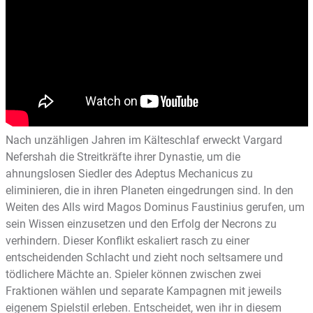
Nach unzähligen Jahren im Kälteschlaf erweckt Vargard
Nefershah die Streitkräfte ihrer Dynastie, um die
ahnungslosen Siedler des Adeptus Mechanicus zu
eliminieren, die in ihren Planeten eingedrungen sind. In den
Weiten des Alls wird Magos Dominus Faustinius gerufen, um
sein Wissen einzusetzen und den Erfolg der Necrons zu
verhindern. Dieser Konflikt eskaliert rasch zu einer
entscheidenden Schlacht und zieht noch seltsamere und
tödlichere Mächte an. Spieler können zwischen zwei
Fraktionen wählen und separate Kampagnen mit jeweils
eigenem Spielstil erleben. Entscheidet, wen ihr in diesem