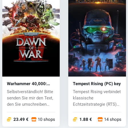
Warhammer 40,000:
Tempest Rising (PC) key
Dawn of War IV (PC) key
Selbstverständlich! Bitte
Tempest Rising verbindet
senden Sie mir den Text,
klassische
den Sie umschreiben
Echtzeitstrategie (RTS)
lass...
mit moderner Pr...
23.49 €
10 shops
1.88 €
14 shops