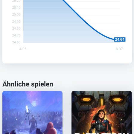
25.20
25.10
25.00
24.90
24.80
24.70
24.64
24.60
4.06.
8.07.
Ähnliche spielen