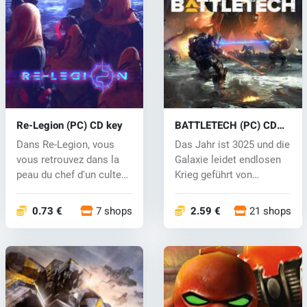
Re-Legion (PC) CD key
BATTLETECH (PC) CD
key
Dans Re-Legion, vous
Das Jahr ist 3025 und die
vous retrouvez dans la
Galaxie leidet endlosen
peau du chef d'un culte
Krieg geführt von
religie...
Adelsfa...
0.73 €
7 shops
2.59 €
21 shops