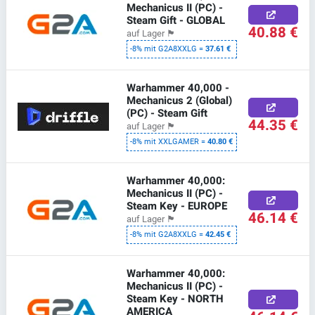
Mechanicus II (PC) -
Steam Gift - GLOBAL
40.88 €
auf Lager
🏴
-8% mit G2A8XXLG =
37.61 €
Warhammer 40,000 -
Mechanicus 2 (Global)
(PC) - Steam Gift
44.35 €
auf Lager
🏴
-8% mit XXLGAMER =
40.80 €
Warhammer 40,000:
Mechanicus II (PC) -
Steam Key - EUROPE
46.14 €
auf Lager
🏴
-8% mit G2A8XXLG =
42.45 €
Warhammer 40,000:
Mechanicus II (PC) -
Steam Key - NORTH
AMERICA