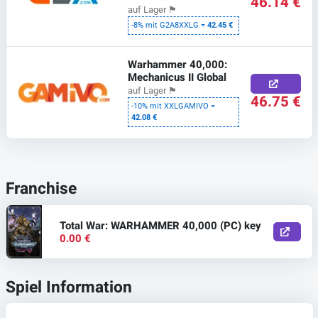
46.14 €
auf Lager
🏴
-8% mit G2A8XXLG =
42.45 €
Warhammer 40,000:
Mechanicus II Global
auf Lager
🏴
46.75 €
-10% mit XXLGAMIVO =
42.08 €
Franchise
Total War: WARHAMMER 40,000 (PC) key
0.00 €
Spiel Information