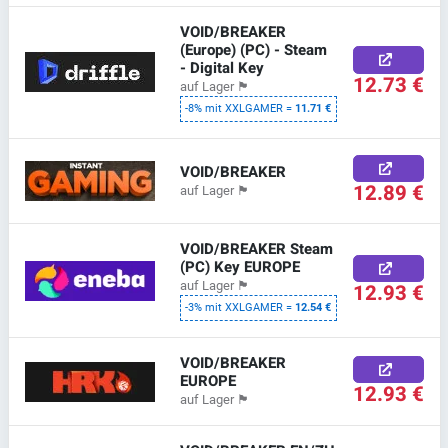
VOID/BREAKER
(Europe) (PC) - Steam
- Digital Key
12.73 €
auf Lager
🏴
-8% mit XXLGAMER =
11.71 €
VOID/BREAKER
12.89 €
auf Lager
🏴
VOID/BREAKER Steam
(PC) Key EUROPE
auf Lager
🏴
12.93 €
-3% mit XXLGAMER =
12.54 €
VOID/BREAKER
EUROPE
12.93 €
auf Lager
🏴