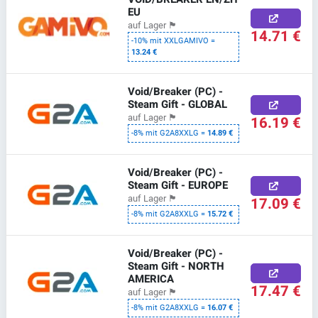
EU
auf Lager
🏴
14.71 €
-10% mit XXLGAMIVO =
13.24 €
Void/Breaker (PC) -
Steam Gift - GLOBAL
auf Lager
🏴
16.19 €
-8% mit G2A8XXLG =
14.89 €
Void/Breaker (PC) -
Steam Gift - EUROPE
auf Lager
🏴
17.09 €
-8% mit G2A8XXLG =
15.72 €
Void/Breaker (PC) -
Steam Gift - NORTH
AMERICA
17.47 €
auf Lager
🏴
-8% mit G2A8XXLG =
16.07 €