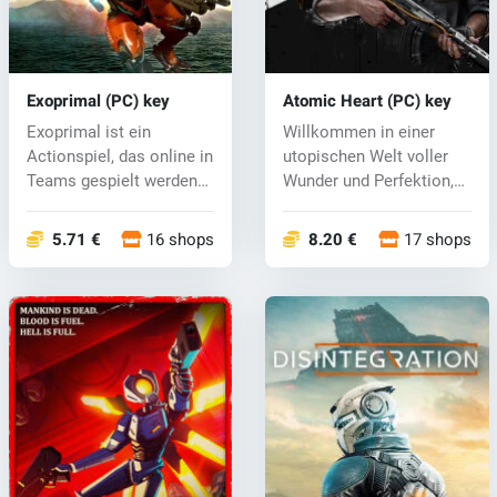
Exoprimal (PC) key
Atomic Heart (PC) key
Exoprimal ist ein
Willkommen in einer
Actionspiel, das online in
utopischen Welt voller
Teams gespielt werden
Wunder und Perfektion,
kann, be...
in der Me...
5.71 €
16 shops
8.20 €
17 shops