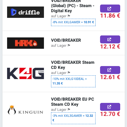
VOID/BREAKER
(Global) (PC) - Steam -
Digital Key
11.86 €
auf Lager
🏴
-8% mit XXLGAMER =
10.91 €
VOID/BREAKER
12.12 €
auf Lager
🏴
VOID/BREAKER Steam
CD Key
auf Lager
🏴
12.61 €
-10% mit XXLG10DEAL =
11.35 €
VOID/BREAKER EU PC
Steam CD Key
auf Lager
🏴
12.70 €
-3% mit XXL3GAMER =
12.32
€