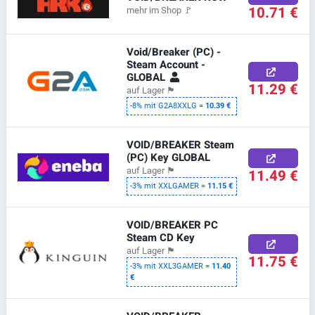
10.71 €
mehr im Shop
🚩
Void/Breaker (PC) -
Steam Account -
GLOBAL
11.29 €
auf Lager
🏴
-8% mit G2A8XXLG =
10.39 €
VOID/BREAKER Steam
(PC) Key GLOBAL
auf Lager
🏴
11.49 €
-3% mit XXLGAMER =
11.15 €
VOID/BREAKER PC
Steam CD Key
auf Lager
🏴
11.75 €
-3% mit XXL3GAMER =
11.40
€