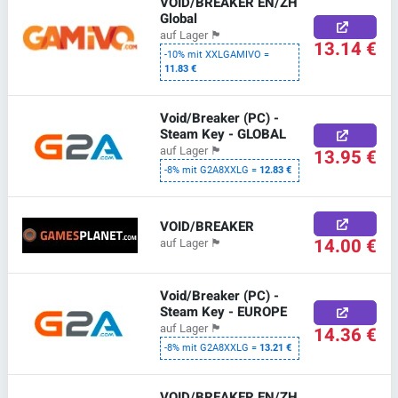
VOID/BREAKER EN/ZH
Global
auf Lager
🏴
13.14 €
-10% mit XXLGAMIVO =
11.83 €
Void/Breaker (PC) -
Steam Key - GLOBAL
auf Lager
🏴
13.95 €
-8% mit G2A8XXLG =
12.83 €
VOID/BREAKER
14.00 €
auf Lager
🏴
Void/Breaker (PC) -
Steam Key - EUROPE
auf Lager
🏴
14.36 €
-8% mit G2A8XXLG =
13.21 €
VOID/BREAKER EN/ZH