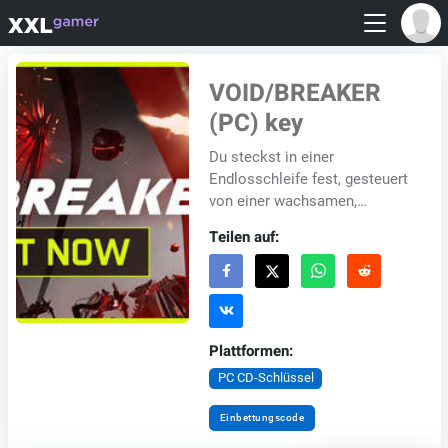
VOID/BREAKER
(PC) key
Du steckst in einer
Endlosschleife fest, gesteuert
von einer wachsamen,
bedrohlichen KI. Du bist ihr
Teilen auf:
Gefangener, verdammt zu
einem endlosen Kreislauf...
Plattformen:
PC CD-Schlüssel
Einbettungscode