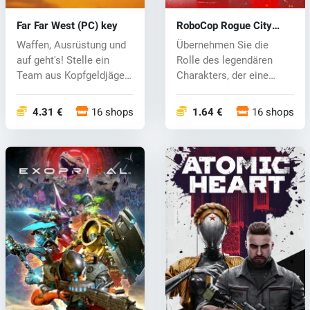
Far Far West (PC) key
RoboCop Rogue City
(PC) key
Waffen, Ausrüstung und
Übernehmen Sie die
auf geht's! Stelle ein
Rolle des legendären
Team aus Kopfgeldjäger-
Charakters, der eine
Robote...
Mischung aus M...
4.31 €
16 shops
1.64 €
16 shops