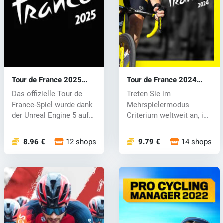
Tour de France 2025
Tour de France 2024
(PC) key
(PC) key
Das offizielle Tour de
Treten Sie im
France-Spiel wurde dank
Mehrspielermodus
der Unreal Engine 5 auf
Criterium weltweit an, in
ein...
dem bis zu 6 Spiel...
8.96 €
12 shops
9.79 €
14 shops