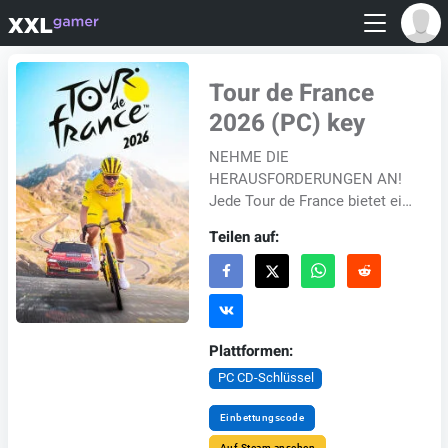
Tour de France
2026 (PC) key
NEHME DIE
HERAUSFORDERUNGEN AN!
Jede Tour de France bietet ein
einzigartiges Erlebnis, kein
Teilen auf:
Rennen gleicht dem anderen.
Ob brütende Hitze oder
sintflu...
Plattformen:
PC CD-Schlüssel
Einbettungscode
Auf Steam ansehen