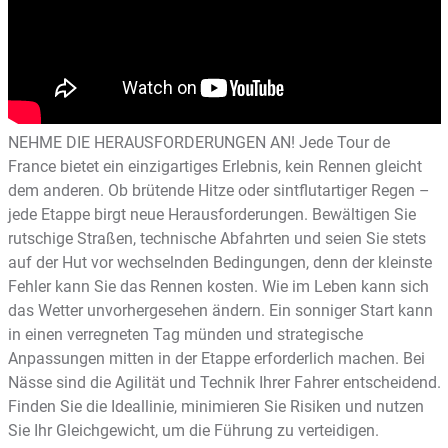
NEHME DIE HERAUSFORDERUNGEN AN! Jede Tour de
France bietet ein einzigartiges Erlebnis, kein Rennen gleicht
dem anderen. Ob brütende Hitze oder sintflutartiger Regen –
jede Etappe birgt neue Herausforderungen. Bewältigen Sie
rutschige Straßen, technische Abfahrten und seien Sie stets
auf der Hut vor wechselnden Bedingungen, denn der kleinste
Fehler kann Sie das Rennen kosten. Wie im Leben kann sich
das Wetter unvorhergesehen ändern. Ein sonniger Start kann
in einen verregneten Tag münden und strategische
Anpassungen mitten in der Etappe erforderlich machen. Bei
Nässe sind die Agilität und Technik Ihrer Fahrer entscheidend.
Finden Sie die Ideallinie, minimieren Sie Risiken und nutzen
Sie Ihr Gleichgewicht, um die Führung zu verteidigen.