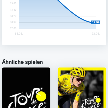
13.60
13.40
13.20
13.00
12.99
12.80
15.06.
23.06.
Ähnliche spielen