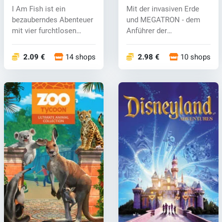
BATTLEGROUNDS (PC)
I Am Fish ist ein
Mit der invasiven Erde
key
bezauberndes Abenteuer
und MEGATRON - dem
mit vier furchtlosen
Anführer der
Fischfreunden...
Decepticons kurz vor...
2.09 €
14 shops
2.98 €
10 shops