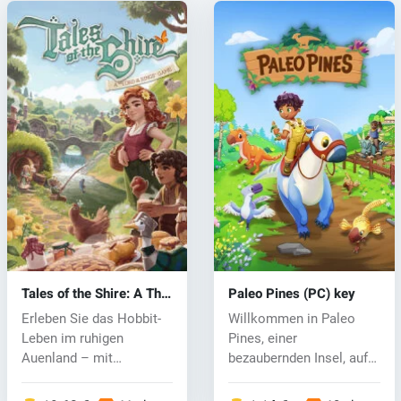
Tales of the Shire: A The
Paleo Pines (PC) key
Lord of The Rings™
Erleben Sie das Hobbit-
Willkommen in Paleo
Game (PC) key
Leben im ruhigen
Pines, einer
Auenland – mit
bezaubernden Insel, auf
freundlicher Genehmi...
der freundliche Di...