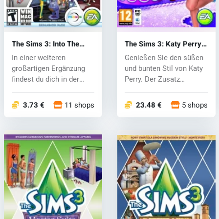
The Sims 3: Into The
The Sims 3: Katy Perrys
Future (PC) CD key
Sweet Treats (PC) CD
In einer weiteren
Genießen Sie den süßen
key
großartigen Ergänzung
und bunten Stil von Katy
findest du dich in der
Perry. Der Zusatz
fernen Zukun...
beinhalte...
3.73 €
11 shops
23.48 €
5 shops