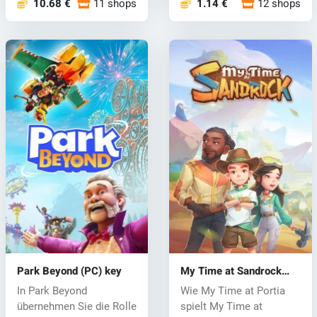
10.68 €
11 shops
1.14 €
12 shops
Park Beyond (PC) key
My Time at Sandrock
(PC) CD key
In Park Beyond
Wie My Time at Portia
übernehmen Sie die Rolle
spielt My Time at