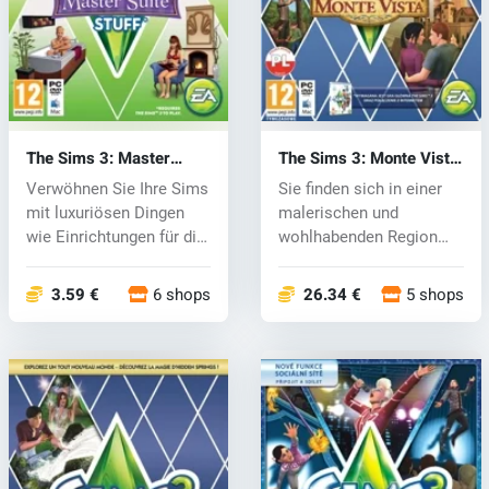
The Sims 3: Master
The Sims 3: Monte Vista
Suite Stuff (PC) CD key
(PC) CD key
Verwöhnen Sie Ihre Sims
Sie finden sich in einer
mit luxuriösen Dingen
malerischen und
wie Einrichtungen für die
wohlhabenden Region
Sch...
voller Villen...
3.59 €
6 shops
26.34 €
5 shops