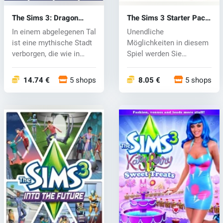
The Sims 3: Dragon
The Sims 3 Starter Pack
Valley (PC) CD key
(PC) CD key
In einem abgelegenen Tal
Unendliche
ist eine mythische Stadt
Möglichkeiten in diesem
verborgen, die wie in
Spiel werden Sie
Mär...
motivieren, oder verzau...
14.74 €
5 shops
8.05 €
5 shops