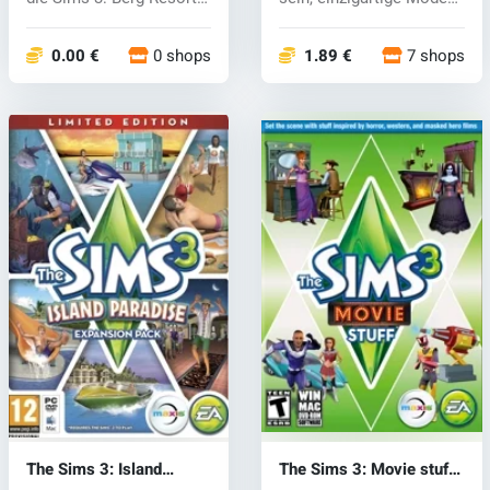
Mont...
und Stil...
0.00 €
0 shops
1.89 €
7 shops
The Sims 3: Island
The Sims 3: Movie stuff
Paradise (PC) CD key
(PC) CD key