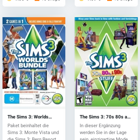
The Sims 3: Worlds
The Sims 3: 70s 80s and
Bundle (PC) CD key
90s Stuff (PC) CD key
Paket beinhaltet die
In dieser Ergänzung
Sims 3: Monte Vista und
werden Sie in der Lage
die Sims 3: Berg Resorts.
sein, einzigartige Mode