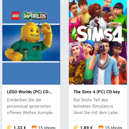
LEGO Worlds (PC) CD
The Sims 4 (PC) CD key
key
Entdecken Sie die
Der letzte Teil des
prozessual generierten
beliebten Simulators
offenen Welten, komplett
lässt Sie mit dem Leben
aus Lego-...
wie nie zu...
1.33 €
15 shops
1.89 €
15 shops