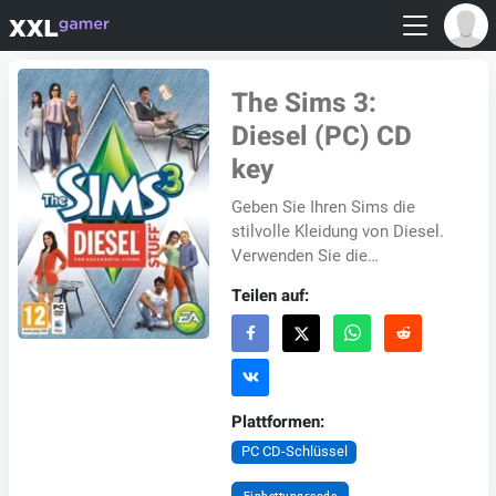
The Sims 3:
Diesel (PC) CD
key
Geben Sie Ihren Sims die
stilvolle Kleidung von Diesel.
Verwenden Sie die
erstaunlichen
Teilen auf:
Wohnaccessoires für ihre
Häuser und kleiden sie in der
neueste...
Plattformen:
PC CD-Schlüssel
Einbettungscode