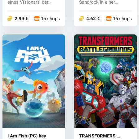
eines Visionärs, der
Sandrock in einer
ultimativen Mi...
gesunden postapok...
2.99 €
15 shops
4.62 €
16 shops
I Am Fish (PC) key
TRANSFORMERS: