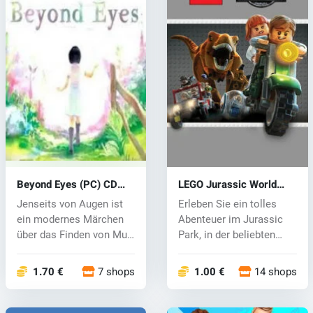
Beyond Eyes (PC) CD
LEGO Jurassic World
key
(PC) CD key
Jenseits von Augen ist
Erleben Sie ein tolles
ein modernes Märchen
Abenteuer im Jurassic
über das Finden von Mut
Park, in der beliebten
und Fre...
LEGO We...
1.70 €
7 shops
1.00 €
14 shops