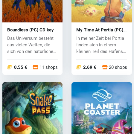
Boundless (PC) CD key
My Time At Portia (PC)
CD key
Das Universum besteht
In meiner Zeit bei Portia
aus vielen Welten, die
finden sich in einem
sich von den natürlichen
kleinen Teil des Hafens
Bedin...
am R...
0.55 €
11 shops
2.69 €
20 shops