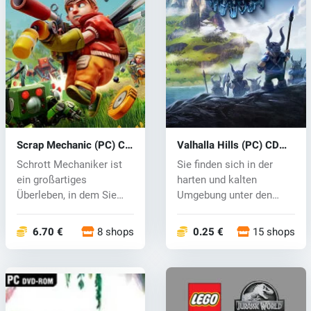
Scrap Mechanic (PC) CD
Valhalla Hills (PC) CD
key
key
Schrott Mechaniker ist
Sie finden sich in der
ein großartiges
harten und kalten
Überleben, in dem Sie
Umgebung unter den
eine riesige W...
Wikinger, für d...
6.70 €
8 shops
0.25 €
15 shops