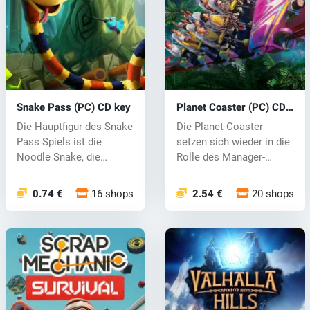
Snake Pass (PC) CD key
Planet Coaster (PC) CD
key
Die Hauptfigur des Snake
Die Planet Coaster
Pass Spiels ist die
setzen sich wieder in die
Noodle Snake, die
Rolle des Manager-
zusammen mit...
Vergnügungsp...
0.74 €
16 shops
2.54 €
20 shops