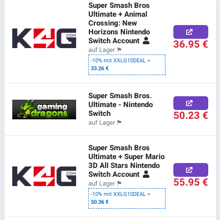
Super Smash Bros
Ultimate + Animal
Crossing: New
Horizons Nintendo
Switch Account
36.95 €
auf Lager
🏴
-10% mit XXLG10DEAL =
33.26 €
Super Smash Bros.
Ultimate - Nintendo
Switch
50.23 €
auf Lager
🏴
Super Smash Bros
Ultimate + Super Mario
3D All Stars Nintendo
Switch Account
55.95 €
auf Lager
🏴
-10% mit XXLG10DEAL =
50.36 €