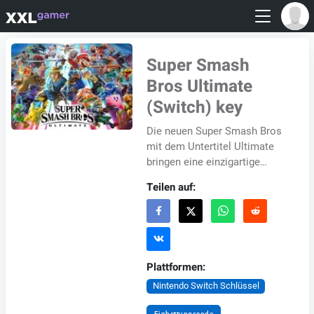
Super Smash
Bros Ultimate
(Switch) key
Die neuen Super Smash Bros
mit dem Untertitel Ultimate
bringen eine einzigartige
Sammlung aller Charaktere,
Teilen auf:
die in der Geschichte der Serie
erschienen...
Plattformen:
Nintendo Switch Schlüssel
Einbettungscode