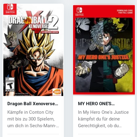
Dragon Ball Xenoverse 2
MY HERO ONE'S
(Switch) key
JUSTICE (Switch) key
Kämpfe in Conton City
In My Hero One's Justice
mit bis zu 300 Spielern,
kämpfst du für deine
um dich in Sechs-Mann-
Gerechtigkeit, ob du
Teams...
glaubst,...