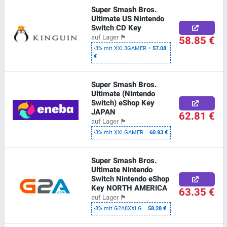
Super Smash Bros.
Ultimate US Nintendo
Switch CD Key
58.85 €
auf Lager
🏴
-3% mit XXL3GAMER =
57.08
€
Super Smash Bros.
Ultimate (Nintendo
Switch) eShop Key
JAPAN
62.81 €
auf Lager
🏴
-3% mit XXLGAMER =
60.93 €
Super Smash Bros.
Ultimate Nintendo
Switch Nintendo eShop
Key NORTH AMERICA
63.35 €
auf Lager
🏴
-8% mit G2A8XXLG =
58.28 €