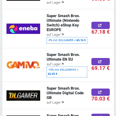
auf Lager
🏴
Super Smash Bros.
Ultimate (Nintendo
Switch) eShop Key
EUROPE
67.18 €
auf Lager
🏴
-3% mit XXLGAMER =
65.16 €
Super Smash Bros.
Ultimate EN EU
auf Lager
🏴
69.17 €
-10% mit XXLGAMIVO =
62.25 €
Super Smash Bros.
Ultimate Digital Code
GB
70.03 €
auf Lager
🏴
Super Smash Bros.