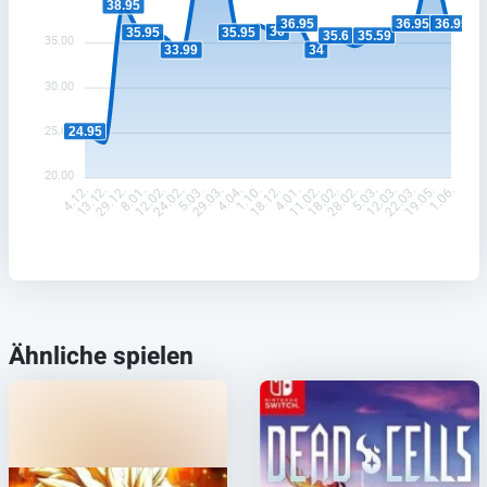
38.95
36.95
36.95
36.95
36
35.95
35.95
35.6
35.59
35.00
34
33.99
30.00
24.95
25.00
20.00
13.12.
29.12.
8.01.
12.02.
24.02.
5.03.
29.03.
4.04.
1.10.
18.12.
4.01.
11.02.
18.02.
28.02.
5.03.
12.03.
22.03.
19.05.
4.12.
1.06.
Ähnliche spielen