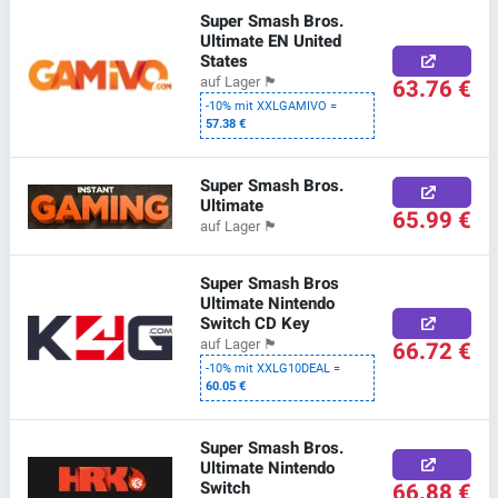
Super Smash Bros.
Ultimate EN United
States
63.76 €
auf Lager
🏴
-10% mit XXLGAMIVO =
57.38 €
Super Smash Bros.
Ultimate
65.99 €
auf Lager
🏴
Super Smash Bros
Ultimate Nintendo
Switch CD Key
66.72 €
auf Lager
🏴
-10% mit XXLG10DEAL =
60.05 €
Super Smash Bros.
Ultimate Nintendo
Switch
66.88 €