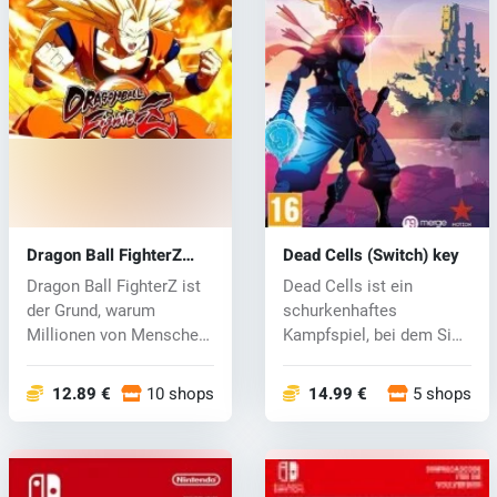
Dragon Ball FighterZ
Dead Cells (Switch) key
(Switch) key
Dragon Ball FighterZ ist
Dead Cells ist ein
der Grund, warum
schurkenhaftes
Millionen von Menschen
Kampfspiel, bei dem Sie
auf der ga...
sich über jeden n...
12.89 €
10 shops
14.99 €
5 shops