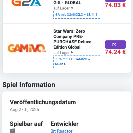
Gift - GLOBAL
74.03 €
auf Lager
🏴
-8% mit G2A8XXLG =
68.11 €
Star Wars: Zero
Company PRE-
PURCHASE Deluxe
Edition Global
74.24 €
auf Lager
🏴
-10% mit XXLGAMIVO =
66.82 €
Spiel Information
Veröffentlichungsdatum
Aug 27th, 2026
Spielbar auf
Entwickler
Bit Reactor