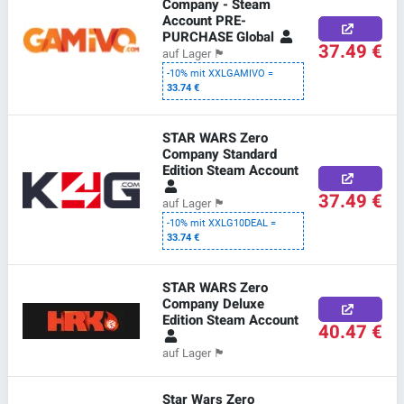
Company - Steam
Account PRE-
PURCHASE Global
37.49 €
auf Lager
🏴
-10% mit XXLGAMIVO =
33.74 €
STAR WARS Zero
Company Standard
Edition Steam Account
37.49 €
auf Lager
🏴
-10% mit XXLG10DEAL =
33.74 €
STAR WARS Zero
Company Deluxe
Edition Steam Account
40.47 €
auf Lager
🏴
Star Wars Zero