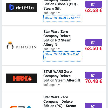
Edition (Global) (PC) -
Steam Gift
62.68 €
auf Lager
🏴
-8% mit XXLGAMER =
57.67 €
Star Wars Zero
Company Deluxe
Edition PC Steam
Altergift
63.50 €
auf Lager
🏴
-3% mit XXL3GAMER =
61.60
€
STAR WARS Zero
Company Deluxe
Edition Steam Altergift
70.48 €
auf Lager
🏴
Star Wars Zero
Company | Deluxe
Edition (PC) - Steam