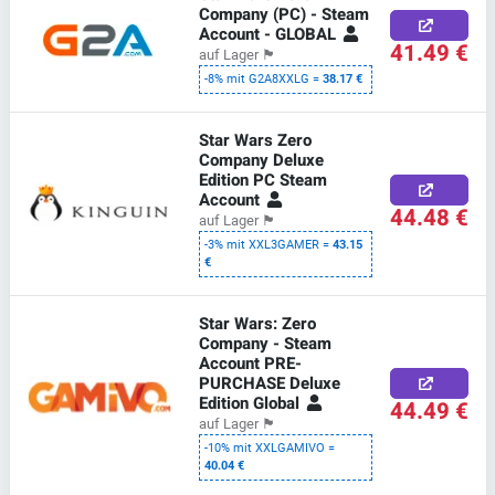
Company (PC) - Steam
Account - GLOBAL
41.49 €
auf Lager
🏴
-8% mit G2A8XXLG =
38.17 €
Star Wars Zero
Company Deluxe
Edition PC Steam
Account
44.48 €
auf Lager
🏴
-3% mit XXL3GAMER =
43.15
€
Star Wars: Zero
Company - Steam
Account PRE-
PURCHASE Deluxe
Edition Global
44.49 €
auf Lager
🏴
-10% mit XXLGAMIVO =
40.04 €