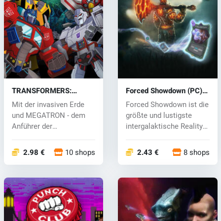
TRANSFORMERS:
Forced Showdown (PC)
BATTLEGROUNDS (PC)
CD key
Mit der invasiven Erde
Forced Showdown ist die
key
und MEGATRON - dem
größte und lustigste
Anführer der
intergalaktische Reality
Decepticons kurz vor...
Show....
2.98 €
10 shops
2.43 €
8 shops