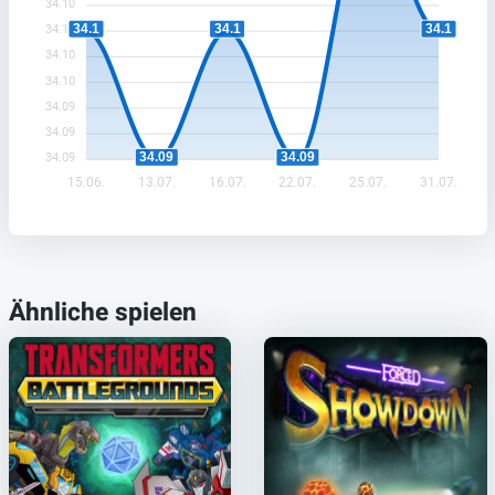
34.10
34.1
34.1
34.1
34.10
34.10
34.10
34.09
34.09
34.09
34.09
34.09
15.06.
13.07.
16.07.
22.07.
25.07.
31.07.
Ähnliche spielen