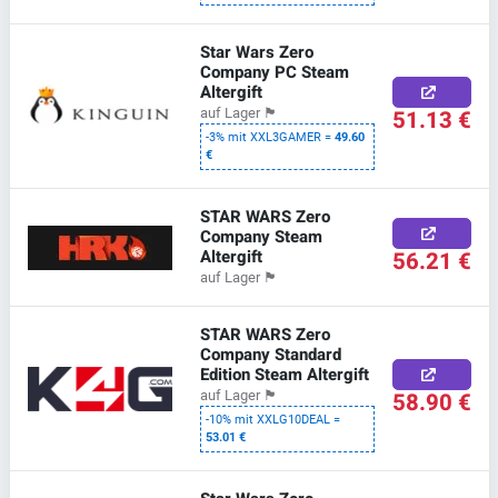
Star Wars Zero
Company PC Steam
Altergift
51.13 €
auf Lager
🏴
-3% mit XXL3GAMER =
49.60
€
STAR WARS Zero
Company Steam
Altergift
56.21 €
auf Lager
🏴
STAR WARS Zero
Company Standard
Edition Steam Altergift
58.90 €
auf Lager
🏴
-10% mit XXLG10DEAL =
53.01 €