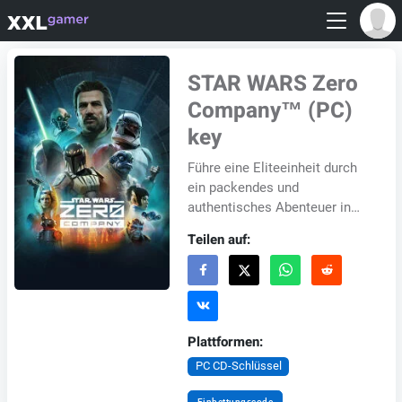
STAR WARS Zero
Company™ (PC)
key
Führe eine Eliteeinheit durch
ein packendes und
authentisches Abenteuer in
STAR WARS Zero Company™,
Teilen auf:
einem rundenbasierten
Taktikspiel für Einzelspiele...
Plattformen:
PC CD-Schlüssel
Einbettungscode