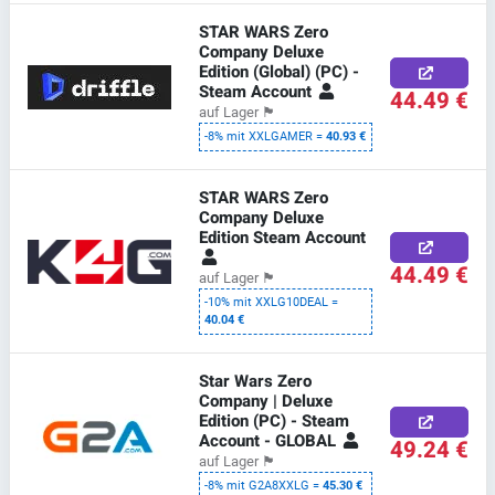
STAR WARS Zero
Company Deluxe
Edition (Global) (PC) -
Steam Account
44.49 €
auf Lager
🏴
-8% mit XXLGAMER =
40.93 €
STAR WARS Zero
Company Deluxe
Edition Steam Account
44.49 €
auf Lager
🏴
-10% mit XXLG10DEAL =
40.04 €
Star Wars Zero
Company | Deluxe
Edition (PC) - Steam
Account - GLOBAL
49.24 €
auf Lager
🏴
-8% mit G2A8XXLG =
45.30 €