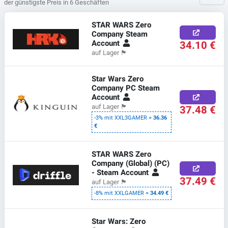
der günstigste Preis in 6 Geschäften
STAR WARS Zero
Company Steam
Account
34.10 €
auf Lager
🏴
Star Wars Zero
Company PC Steam
Account
37.48 €
auf Lager
🏴
-3% mit XXL3GAMER =
36.36
€
STAR WARS Zero
Company (Global) (PC)
- Steam Account
37.49 €
auf Lager
🏴
-8% mit XXLGAMER =
34.49 €
Star Wars: Zero