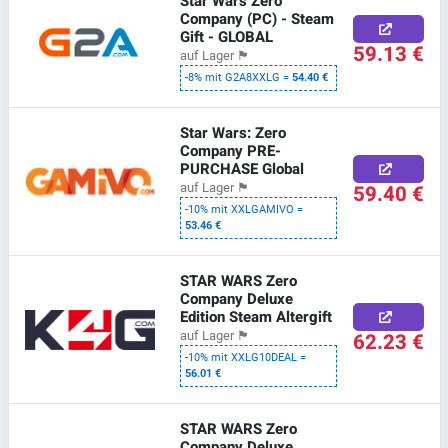
Star Wars Zero
Company (PC) - Steam
Gift - GLOBAL
59.13 €
auf Lager
🏴
-8% mit G2A8XXLG =
54.40 €
Star Wars: Zero
Company PRE-
PURCHASE Global
59.40 €
auf Lager
🏴
-10% mit XXLGAMIVO =
53.46 €
STAR WARS Zero
Company Deluxe
Edition Steam Altergift
62.23 €
auf Lager
🏴
-10% mit XXLG10DEAL =
56.01 €
STAR WARS Zero
Company Deluxe