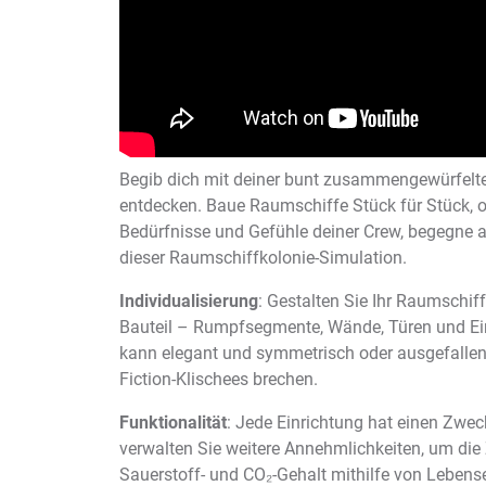
Begib dich mit deiner bunt zusammengewürfelten
entdecken. Baue Raumschiffe Stück für Stück,
Bedürfnisse und Gefühle deiner Crew, begegne
dieser Raumschiffkolonie-Simulation.
Individualisierung
: Gestalten Sie Ihr Raumschiff
Bauteil – Rumpfsegmente, Wände, Türen und Ein
kann elegant und symmetrisch oder ausgefallen
Fiction-Klischees brechen.
Funktionalität
: Jede Einrichtung hat einen Zwec
verwalten Sie weitere Annehmlichkeiten, um die 
Sauerstoff- und CO₂-Gehalt mithilfe von Lebens