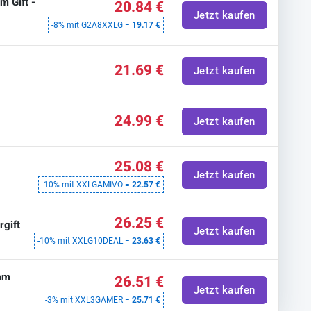
m Gift -
20.84 €
Jetzt kaufen
-8% mit G2A8XXLG =
19.17 €
21.69 €
Jetzt kaufen
24.99 €
Jetzt kaufen
25.08 €
Jetzt kaufen
-10% mit XXLGAMIVO =
22.57 €
26.25 €
rgift
Jetzt kaufen
-10% mit XXLG10DEAL =
23.63 €
am
26.51 €
Jetzt kaufen
-3% mit XXL3GAMER =
25.71 €