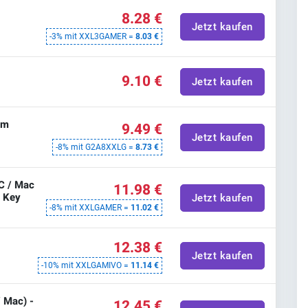
8.28 €
Jetzt kaufen
-3% mit XXL3GAMER =
8.03 €
9.10 €
Jetzt kaufen
am
9.49 €
Jetzt kaufen
-8% mit G2A8XXLG =
8.73 €
C / Mac
11.98 €
l Key
Jetzt kaufen
-8% mit XXLGAMER =
11.02 €
12.38 €
Jetzt kaufen
-10% mit XXLGAMIVO =
11.14 €
/ Mac) -
12.45 €