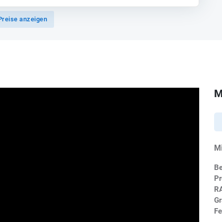
Preise anzeigen
M
M
Be
Pr
R
Gr
Fe