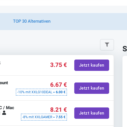
TOP 30 Alternativen
S
k
3.75 €
Jetzt kaufen
ount
6.67 €
Jetzt kaufen
-10% mit XXLG10DEAL =
6.00 €
C / Mac
8.21 €
t
Jetzt kaufen
-8% mit XXLGAMER =
7.55 €