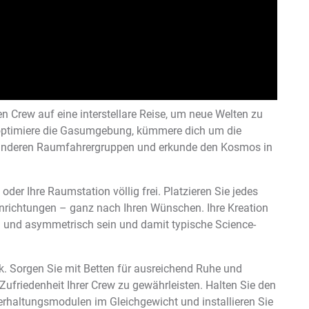
 Crew auf eine interstellare Reise, um neue Welten zu
 optimiere die Gasumgebung, kümmere dich um die
 anderen Raumfahrergruppen und erkunde den Kosmos in
 oder Ihre Raumstation völlig frei. Platzieren Sie jedes
richtungen – ganz nach Ihren Wünschen. Ihre Kreation
 und asymmetrisch sein und damit typische Science-
k. Sorgen Sie mit Betten für ausreichend Ruhe und
Zufriedenheit Ihrer Crew zu gewährleisten. Halten Sie den
erhaltungsmodulen im Gleichgewicht und installieren Sie