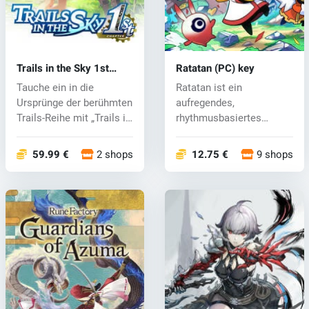
Trails in the Sky 1st
Ratatan (PC) key
Chapter (PC) key
Tauche ein in die
Ratatan ist ein
Ursprünge der berühmten
aufregendes,
Trails-Reihe mit „Trails in
rhythmusbasiertes
the S...
Roguelike-Actionspiel,
das R...
59.99 €
2 shops
12.75 €
9 shops