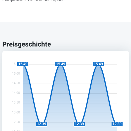
Preisgeschichte
15.49
15.49
15.49
15.50
15.00
14.50
14.00
13.50
13.00
12.50
12.39
12.39
12.39