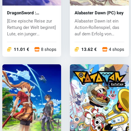
DragonSword :
Alabaster Dawn (PC) key
Awakening (PC) key
[Eine epische Reise zur
Alabaster Dawn ist ein
Rettung der Welt beginnt]
Action-Rollenspiel, das
Lute, ein junger
auf dem Erfolg von
Abenteur...
Radical F...
11.01 €
8 shops
13.62 €
4 shops