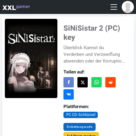
SiNiSistar 2 (PC)
key
Überblick Kannst du
Verderben und Verzweiflung
abwenden oder der Korruption
zum Opfer fallen? Betritt eine
Teilen auf:
prachtvolle Welt in
detailreicher Pixelgraf...
Plattformen:
PC CD-Schlüssel
Einbettungscode
Auf Steam ansehen