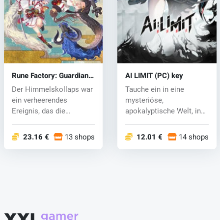
Rune Factory: Guardians
AI LIMIT (PC) key
of Azuma (PC) key
Der Himmelskollaps war
Tauche ein in eine
ein verheerendes
mysteriöse,
Ereignis, das die
apokalyptische Welt, in
östlichen Länder...
der der plötzliche Z...
23.16 €
13 shops
12.01 €
14 shops