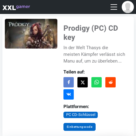
Prodigy (PC) CD
key
In der Welt Thasys die
meisten Kämpfer verlässt sich
Manu auf, um zu überleben.
Diese magische Energie ist
Teilen auf:
jetzt selten und Krieg
zerstörte das Land a...
Plattformen:
PC CD-Schlüssel
Einbettungscode