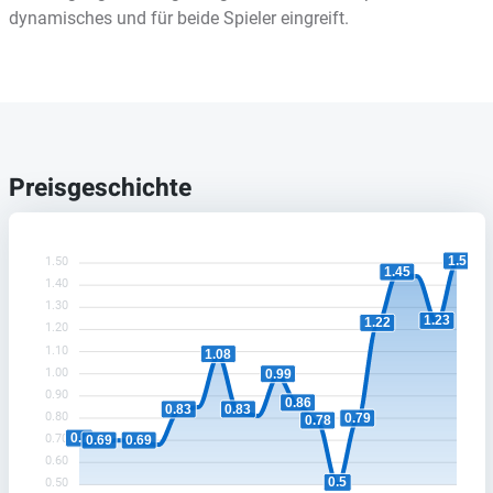
dynamisches und für beide Spieler eingreift.
Preisgeschichte
1.5
1.50
1.45
1.40
1.30
1.23
1.22
1.20
1.10
1.08
1.00
0.99
0.90
0.86
0.83
0.83
0.80
0.79
0.78
0.7
0.70
0.69
0.69
0.60
0.5
0.50