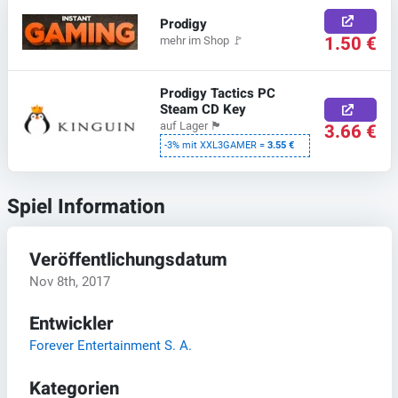
Prodigy
1.50 €
mehr im Shop
🚩
Prodigy Tactics PC
Steam CD Key
auf Lager
🏴
3.66 €
-3% mit XXL3GAMER =
3.55 €
Spiel Information
Veröffentlichungsdatum
Nov 8th, 2017
Entwickler
Forever Entertainment S. A.
Kategorien