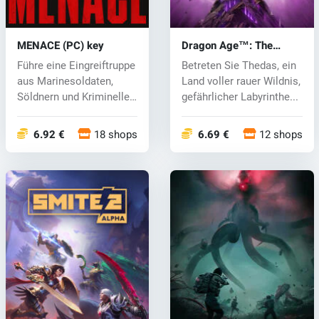
MENACE (PC) key
Dragon Age™: The
Veilguard (PC) key
Führe eine Eingreiftruppe
Betreten Sie Thedas, ein
aus Marinesoldaten,
Land voller rauer Wildnis,
Söldnern und Kriminellen
gefährlicher Labyrinthe...
im i...
6.92 €
18 shops
6.69 €
12 shops