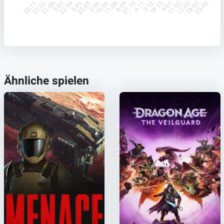
22.02.
22.06.
5.03.
22.04.
5.05.
22.05.
2.06.
10.06.
11.08.
8.09.
27.10.
4.11.
3.12.
18.12.
4.01.
11.02.
12.02.
18.02.
20.11.
25.02.
Ähnliche spielen