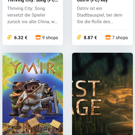
key
Thriving City: Song
Ostriv ist ein
versetzt die Spieler
Stadtbauspiel, bei dem
zurück ins alte China, wo
Sie die Rolle des
sie in e...
Gouverneurs einer u...
6.32 €
9 shops
8.87 €
7 shops