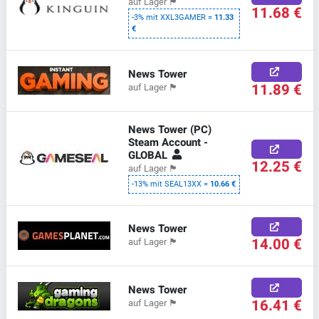
auf Lager
🏴
11.68 €
-3% mit XXL3GAMER =
11.33
€
News Tower
11.89 €
auf Lager
🏴
News Tower (PC)
Steam Account -
GLOBAL
12.25 €
auf Lager
🏴
-13% mit SEAL13XX =
10.66 €
News Tower
14.00 €
auf Lager
🏴
News Tower
16.41 €
auf Lager
🏴