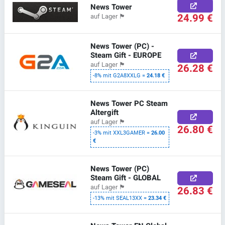
News Tower
24.99 €
auf Lager
🏴
News Tower (PC) -
Steam Gift - EUROPE
auf Lager
🏴
26.28 €
-8% mit G2A8XXLG =
24.18 €
News Tower PC Steam
Altergift
auf Lager
🏴
26.80 €
-3% mit XXL3GAMER =
26.00
€
News Tower (PC)
Steam Gift - GLOBAL
auf Lager
🏴
26.83 €
-13% mit SEAL13XX =
23.34 €