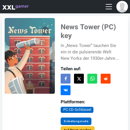
News Tower (PC)
key
In „News Tower“ tauchen Sie
ein in die pulsierende Welt
New Yorks der 1930er-Jahre.
In diesem Management-
Teilen auf:
Tycoon-Spiel gründen und
leiten Sie Ihre eige...
Plattformen:
PC CD-Schlüssel
Einbettungscode
Auf Steam ansehen