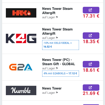
News Tower Steam
Altergift
17.31 €
auf Lager
🏴
News Tower Steam
Altergift
auf Lager
🏴
18.35 €
-10% mit XXLG10DEAL =
16.52 €
News Tower (PC) -
Steam Gift - GLOBAL
auf Lager
🏴
18.61 €
-8% mit G2A8XXLG =
17.12 €
News Tower
21.69 €
auf Lager
🏴