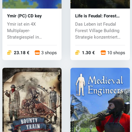
Ymir (PC) CD key
Life is Feudal: Forest
Village (PC) CD key
Ymir ist ein 4X
Das Leben ist Feudal
Multiplayer-
Forest Village Building
Strategiespiel in
Strategie konzentriert
Kombination mit Urban
sich au...
Builder...
23.18 €
3 shops
1.30 €
10 shops