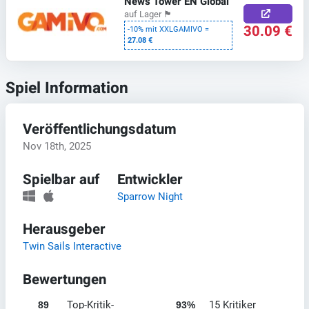
News Tower EN Global
auf Lager
🏴
30.09 €
-10% mit XXLGAMIVO =
27.08 €
Spiel Information
Veröffentlichungsdatum
Nov 18th, 2025
Spielbar auf
Entwickler
Sparrow Night
Herausgeber
Twin Sails Interactive
Bewertungen
Top-Kritik-
15 Kritiker
89
93%