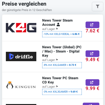
Preise vergleichen
der günstigste Preis in 12 Geschäften
News Tower Steam
Account
auf Lager
🏴
7.62 €
-10% mit XXLG10DEAL =
6.86 €
News Tower (Global) (PC
/ Mac) - Steam - Digital
Key
9.49 €
auf Lager
🏴
-8% mit XXLGAMER =
8.73 €
News Tower PC Steam
CD Key
auf Lager
🏴
9.99 €
-3% mit XXL3GAMER =
9.69 €