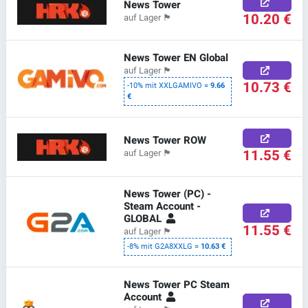
News Tower
10.20 €
auf Lager
🏴
News Tower EN Global
auf Lager
🏴
10.73 €
-10% mit XXLGAMIVO =
9.66
€
News Tower ROW
11.55 €
auf Lager
🏴
News Tower (PC) -
Steam Account -
GLOBAL
11.55 €
auf Lager
🏴
-8% mit G2A8XXLG =
10.63 €
News Tower PC Steam
Account