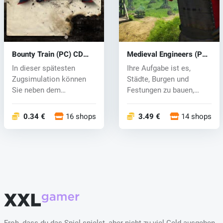
Bounty Train (PC) CD
Medieval Engineers (PC)
key
CD key
In dieser spätesten
Ihre Aufgabe ist es,
Zugsimulation können
Städte, Burgen und
Sie neben dem
Festungen zu bauen,
Management mit einer...
Gelände zu wech...
0.34 €
16 shops
3.49 €
14 shops
Froh, dass du das Spiel spielst, aber nicht zu viel Geld ausgeben