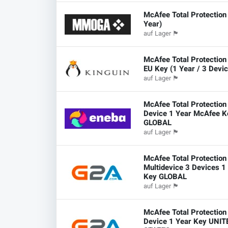
McAfee Total Protection 
Year)
auf Lager
🏴
McAfee Total Protectio
EU Key (1 Year / 3 Devi
auf Lager
🏴
McAfee Total Protection
Device 1 Year McAfee K
GLOBAL
auf Lager
🏴
McAfee Total Protection
Multidevice 3 Devices 1
Key GLOBAL
auf Lager
🏴
McAfee Total Protection
Device 1 Year Key UNIT