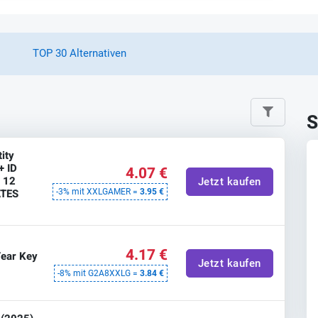
TOP 30 Alternativen
S
ity
+ ID
4.07 €
r 12
Jetzt kaufen
ATES
-3% mit XXLGAMER =
3.95 €
4.17 €
Year Key
Jetzt kaufen
-8% mit G2A8XXLG =
3.84 €