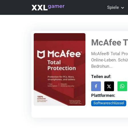
Spiele
McAfee To
McAfee® Total Prote
Online-Leben. Schüt
Bedrohun...
Teilen auf:
Plattformen:
Softwareschlüssel