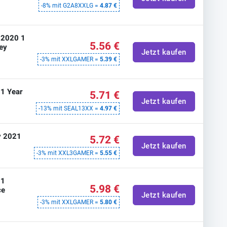
-8% mit G2A8XXLG =
4.87 €
 2020 1
5.56 €
ey
Jetzt kaufen
-3% mit XXLGAMER =
5.39 €
 1 Year
5.71 €
Jetzt kaufen
-13% mit SEAL13XX =
4.97 €
y 2021
5.72 €
Jetzt kaufen
-3% mit XXL3GAMER =
5.55 €
 1
5.98 €
ce
Jetzt kaufen
-3% mit XXLGAMER =
5.80 €