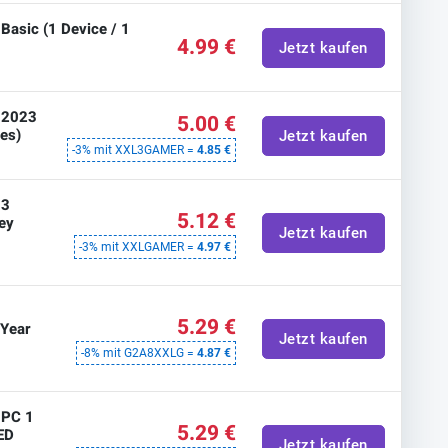
Basic (1 Device / 1
4.99 €
Jetzt kaufen
n 2023
5.00 €
ces)
Jetzt kaufen
-3% mit XXL3GAMER =
4.85 €
 3
5.12 €
ey
Jetzt kaufen
-3% mit XXLGAMER =
4.97 €
5.29 €
 Year
Jetzt kaufen
-8% mit G2A8XXLG =
4.87 €
 PC 1
5.29 €
ED
Jetzt kaufen