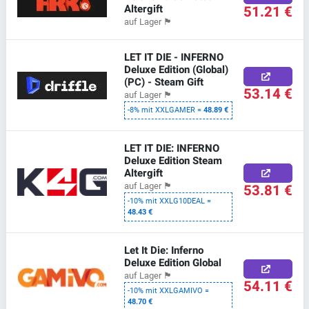
Altergift
51.21 €
auf Lager
🏴
LET IT DIE - INFERNO
Deluxe Edition (Global)
(PC) - Steam Gift
53.14 €
auf Lager
🏴
-8% mit XXLGAMER =
48.89 €
LET IT DIE: INFERNO
Deluxe Edition Steam
Altergift
53.81 €
auf Lager
🏴
-10% mit XXLG10DEAL =
48.43 €
Let It Die: Inferno
Deluxe Edition Global
auf Lager
🏴
54.11 €
-10% mit XXLGAMIVO =
48.70 €