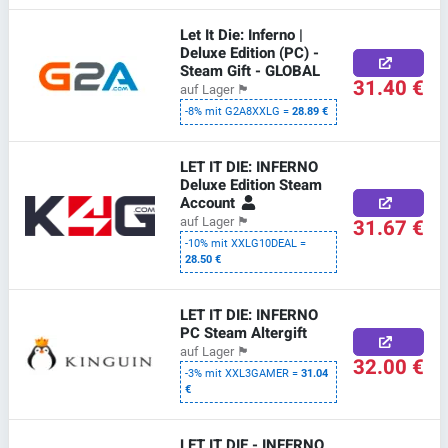
Let It Die: Inferno |
Deluxe Edition (PC) -
Steam Gift - GLOBAL
31.40 €
auf Lager
🏴
-8% mit G2A8XXLG =
28.89 €
LET IT DIE: INFERNO
Deluxe Edition Steam
Account
31.67 €
auf Lager
🏴
-10% mit XXLG10DEAL =
28.50 €
LET IT DIE: INFERNO
PC Steam Altergift
auf Lager
🏴
32.00 €
-3% mit XXL3GAMER =
31.04
€
LET IT DIE - INFERNO