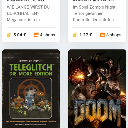
(PC) CD key
WIE LANGE WIRST DU
Im Spiel Zombie Night
DURCHHALTEN?
Terror gewinnen
Megabonk ist ein
Kontrolle der Untoten
Roguelike-
Horden. Das Zie...
Überlebensspiel,...
5.04 €
4 shops
1.27 €
8 shops