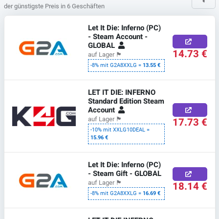
der günstigste Preis in 6 Geschäften
Let It Die: Inferno (PC)
- Steam Account -
GLOBAL
14.73 €
auf Lager
🏴
-8% mit G2A8XXLG =
13.55 €
LET IT DIE: INFERNO
Standard Edition Steam
Account
17.73 €
auf Lager
🏴
-10% mit XXLG10DEAL =
15.96 €
Let It Die: Inferno (PC)
- Steam Gift - GLOBAL
auf Lager
🏴
18.14 €
-8% mit G2A8XXLG =
16.69 €