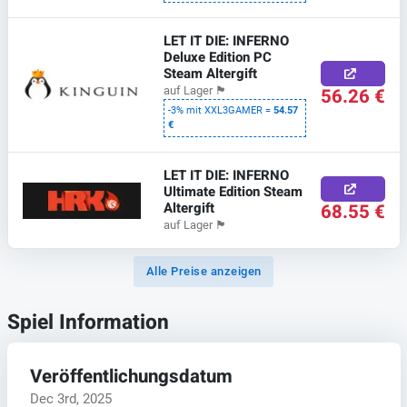
LET IT DIE: INFERNO
Deluxe Edition PC
Steam Altergift
56.26 €
auf Lager
🏴
-3% mit XXL3GAMER =
54.57
€
LET IT DIE: INFERNO
Ultimate Edition Steam
Altergift
68.55 €
auf Lager
🏴
Alle Preise anzeigen
Spiel Information
Veröffentlichungsdatum
Dec 3rd, 2025