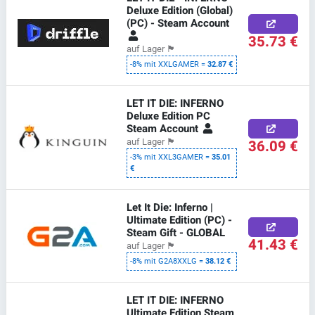
Deluxe Edition (Global)
(PC) - Steam Account
35.73 €
auf Lager
🏴
-8% mit XXLGAMER =
32.87 €
LET IT DIE: INFERNO
Deluxe Edition PC
Steam Account
36.09 €
auf Lager
🏴
-3% mit XXL3GAMER =
35.01
€
Let It Die: Inferno |
Ultimate Edition (PC) -
Steam Gift - GLOBAL
41.43 €
auf Lager
🏴
-8% mit G2A8XXLG =
38.12 €
LET IT DIE: INFERNO
Ultimate Edition Steam