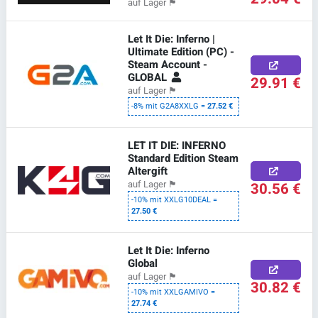
auf Lager
🏴
Let It Die: Inferno |
Ultimate Edition (PC) -
Steam Account -
GLOBAL
29.91 €
auf Lager
🏴
-8% mit G2A8XXLG =
27.52 €
LET IT DIE: INFERNO
Standard Edition Steam
Altergift
30.56 €
auf Lager
🏴
-10% mit XXLG10DEAL =
27.50 €
Let It Die: Inferno
Global
auf Lager
🏴
30.82 €
-10% mit XXLGAMIVO =
27.74 €