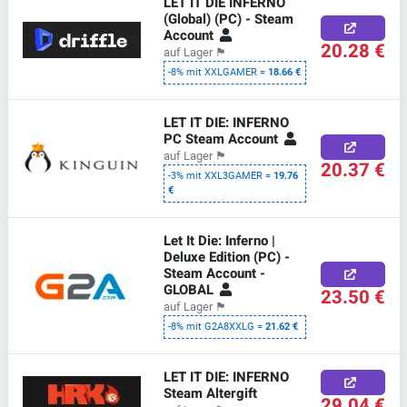
LET IT DIE INFERNO
(Global) (PC) - Steam
Account
20.28 €
auf Lager
🏴
-8% mit XXLGAMER =
18.66 €
LET IT DIE: INFERNO
PC Steam Account
auf Lager
🏴
20.37 €
-3% mit XXL3GAMER =
19.76
€
Let It Die: Inferno |
Deluxe Edition (PC) -
Steam Account -
GLOBAL
23.50 €
auf Lager
🏴
-8% mit G2A8XXLG =
21.62 €
LET IT DIE: INFERNO
Steam Altergift
29.04 €