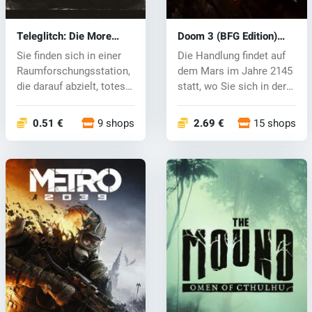
Teleglitch: Die More
Doom 3 (BFG Edition)
Edition (PC) CD key
(PC) CD key
Sie finden sich in einer
Die Handlung findet auf
Raumforschungsstation,
dem Mars im Jahre 2145
die darauf abzielt, totes
statt, wo Sie sich in der
G...
Ro...
0.51 €
9 shops
2.69 €
15 shops