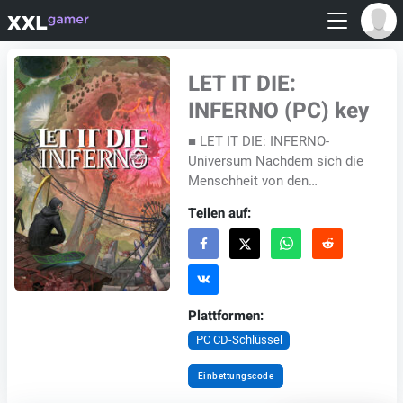
LET IT DIE:
INFERNO (PC) key
■ LET IT DIE: INFERNO-
Universum Nachdem sich die
Menschheit von den
verheerenden Folgen von
Teilen auf:
Earth Rage erholt hatte, stand
sie vor einem weiteren Albt...
Plattformen:
PC CD-Schlüssel
Einbettungscode