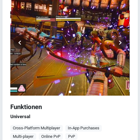
Funktionen
Universal
Cross-Platform Multiplayer
In-App Purchases
Multi-player
Online PvP
PvP