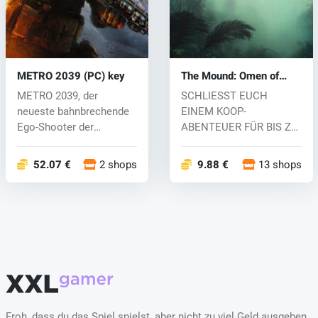
METRO 2039 (PC) key
The Mound: Omen of
Cthulhu (PC) key
METRO 2039, der
SCHLIESST EUCH
neueste bahnbrechende
EINEM KOOP-
Ego-Shooter der
ABENTEUER FÜR BIS ZU
renommierten Storytel...
VIER SPIELER AN
Tauche ein i...
52.07 €
2 shops
9.88 €
13 shops
Froh, dass du das Spiel spielst, aber nicht zu viel Geld ausgeben