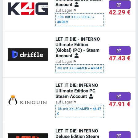
Account
42.29 €
auf Lager
🏴
-10% mit XXLG10DEAL =
38.06 €
LET IT DIE - INFERNO
Ultimate Edition
(Global) (PC) - Steam
Account
47.43 €
auf Lager
🏴
-8% mit XXLGAMER =
43.64 €
LET IT DIE: INFERNO
Ultimate Edition PC
Steam Account
47.91 €
auf Lager
🏴
-3% mit XXL3GAMER =
46.47
€
LET IT DIE: INFERNO
Deluxe Edition Steam