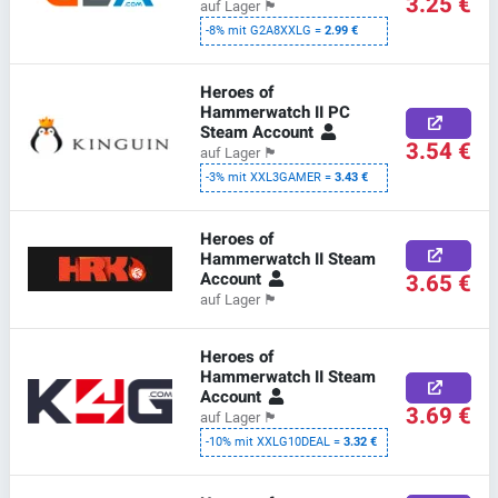
3.25 €
auf Lager
🏴
-8% mit G2A8XXLG =
2.99 €
Heroes of
Hammerwatch II PC
Steam Account
3.54 €
auf Lager
🏴
-3% mit XXL3GAMER =
3.43 €
Heroes of
Hammerwatch II Steam
Account
3.65 €
auf Lager
🏴
Heroes of
Hammerwatch II Steam
Account
3.69 €
auf Lager
🏴
-10% mit XXLG10DEAL =
3.32 €