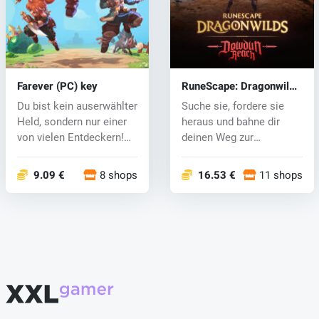
Farever (PC) key
RuneScape: Dragonwilds
(PC) key
Du bist kein auserwählter
Suche sie, fordere sie
Held, sondern nur einer
heraus und bahne dir
von vielen Entdeckern!
deinen Weg zur
Er...
Drachenkönigin....
9.09 €
8 shops
16.53 €
11 shops