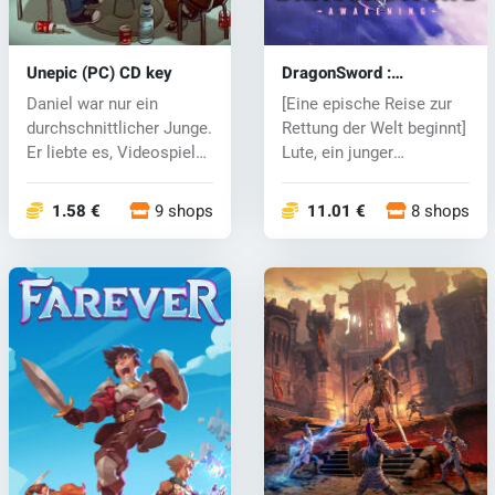
Unepic (PC) CD key
DragonSword :
Awakening (PC) key
Daniel war nur ein
[Eine epische Reise zur
durchschnittlicher Junge.
Rettung der Welt beginnt]
Er liebte es, Videospiele
Lute, ein junger
zu s...
Abenteur...
1.58 €
9 shops
11.01 €
8 shops