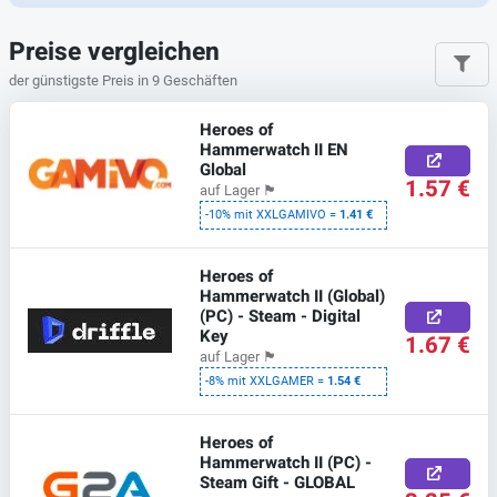
Preise vergleichen
der günstigste Preis in 9 Geschäften
Heroes of
Hammerwatch II EN
Global
1.57 €
auf Lager
🏴
-10% mit XXLGAMIVO =
1.41 €
Heroes of
Hammerwatch II (Global)
(PC) - Steam - Digital
Key
1.67 €
auf Lager
🏴
-8% mit XXLGAMER =
1.54 €
Heroes of
Hammerwatch II (PC) -
Steam Gift - GLOBAL