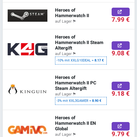
Heroes of
Hammerwatch II
7.99 €
auf Lager
🏴
Heroes of
Hammerwatch II Steam
Altergift
9.08 €
auf Lager
🏴
-10% mit XXLG10DEAL =
8.17 €
Heroes of
Hammerwatch II PC
Steam Altergift
9.18 €
auf Lager
🏴
-3% mit XXL3GAMER =
8.90 €
Heroes of
Hammerwatch II EN
Global
9.79 €
auf Lager
🏴