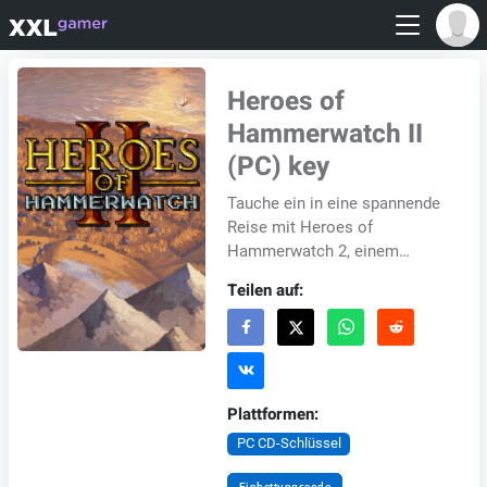
Heroes of
Hammerwatch II
(PC) key
Tauche ein in eine spannende
Reise mit Heroes of
Hammerwatch 2, einem
Rogue-Lite-Action-RPG voller
Teilen auf:
Spannung und Spannung!
Erkunde zufällig generierte...
Plattformen:
PC CD-Schlüssel
Einbettungscode