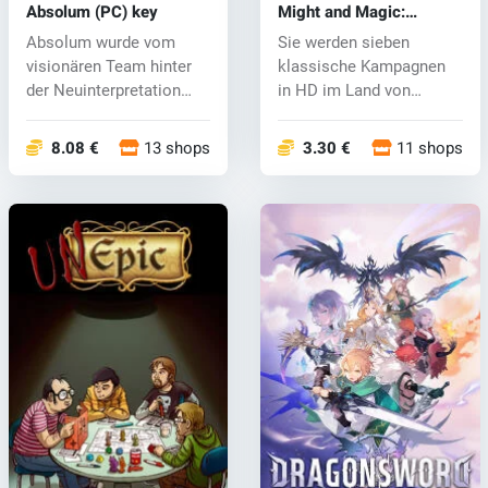
Absolum (PC) key
Might and Magic:
Heroes III HD (PC) CD
Absolum wurde vom
Sie werden sieben
key
visionären Team hinter
klassische Kampagnen
der Neuinterpretation
in HD im Land von
seitlich scr...
Erathia erleben, w...
8.08 €
13 shops
3.30 €
11 shops