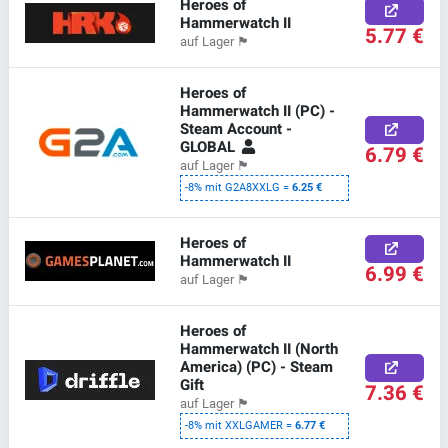
Heroes of
Hammerwatch II
5.77 €
auf Lager
🏴
Heroes of
Hammerwatch II (PC) -
Steam Account -
GLOBAL
6.79 €
auf Lager
🏴
-8% mit G2A8XXLG =
6.25 €
Heroes of
Hammerwatch II
6.99 €
auf Lager
🏴
Heroes of
Hammerwatch II (North
America) (PC) - Steam
Gift
7.36 €
auf Lager
🏴
-8% mit XXLGAMER =
6.77 €