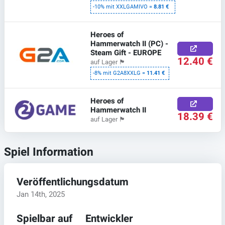
-10% mit XXLGAMIVO =
8.81 €
Heroes of
Hammerwatch II (PC) -
Steam Gift - EUROPE
12.40 €
auf Lager
🏴
-8% mit G2A8XXLG =
11.41 €
Heroes of
Hammerwatch II
18.39 €
auf Lager
🏴
Spiel Information
Veröffentlichungsdatum
Jan 14th, 2025
Spielbar auf
Entwickler