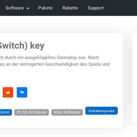
Software
Pakete
Rabatte
Support
Switch) key
ich durch ein ausgeklügeltes Gameplay aus. Nach
t es an der verringerten Geschwindigkeit des Spiels und
Einbettungscode
lüssel
PC CD-Schlüssel
Xbox Schlüssel