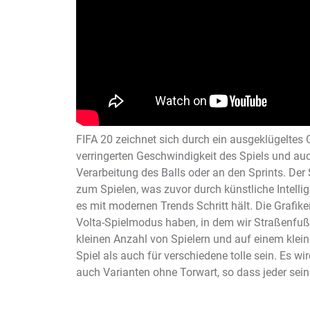
FIFA 20 zeichnet sich durch ein ausgeklügeltes 
verringerten Geschwindigkeit des Spiels und auc
Verarbeitung des Balls oder an den Sprints. De
zum Spielen, was zuvor durch künstliche Intelli
es mit modernen Trends Schritt hält. Die Grafike
Volta-Spielmodus haben, in dem wir Straßenfußba
kleinen Anzahl von Spielern und auf einem kleine
Spiel als auch für verschiedene tolle sein. Es wir
auch Varianten ohne Torwart, so dass jeder sein