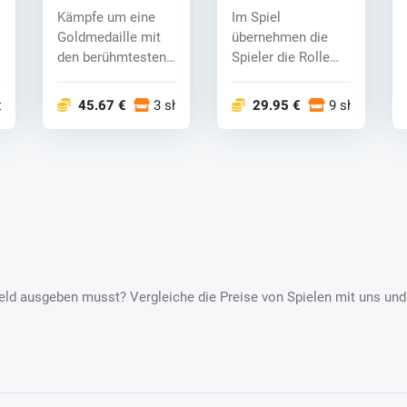
the Olympic
New Horizons
Kämpfe um eine
Im Spiel
Games Tokyo
(Switch) key
Goldmedaille mit
übernehmen die
2020 (Swith) key
den berühmtesten
Spieler die Rolle
Helden, die wir aus
eines anpassbaren
Spiele...
Charakters, der...
ops
45.67 €
3 shops
29.95 €
9 shops
l Geld ausgeben musst? Vergleiche die Preise von Spielen mit uns und