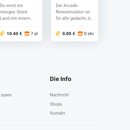
(Switch) key
Racing Nitro-
Du wirst ein
Der Arcade-
Fueled (Switch)
riesiges Stück
Rennsimulator ist
key
Land mit einem
für alle gedacht, die
Bauernhof von
neben aufgeregten
deinem Großvater
Emotio...
10.40 €
7 shops
0.00 €
0 shops
e...
Die Info
 spare.
Nachricht
Shops
Kontakt