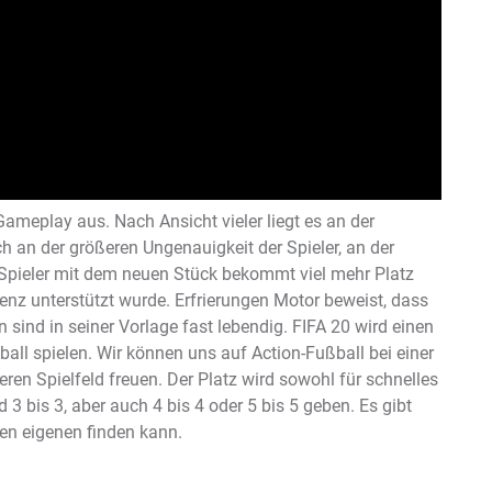
Gameplay aus. Nach Ansicht vieler liegt es an der
h an der größeren Ungenauigkeit der Spieler, an der
r Spieler mit dem neuen Stück bekommt viel mehr Platz
genz unterstützt wurde. Erfrierungen Motor beweist, dass
n sind in seiner Vorlage fast lebendig. FIFA 20 wird einen
ll spielen. Wir können uns auf Action-Fußball bei einer
ren Spielfeld freuen. Der Platz wird sowohl für schnelles
d 3 bis 3, aber auch 4 bis 4 oder 5 bis 5 geben. Es gibt
en eigenen finden kann.