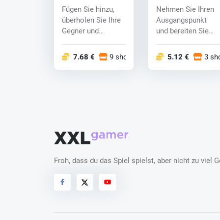
(Switch) key
(Switch) key
Fügen Sie hinzu,
Nehmen Sie Ihren
überholen Sie Ihre
Ausgangspunkt
Gegner und
und bereiten Sie
erringen Sie den
sich auf das
ultimativen...
realistischste...
7.68 €
9 shops
5.12 €
3 sh
Froh, dass du das Spiel spielst, aber nicht zu vie