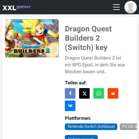
Dragon Quest
Builders 2
(Switch) key
Dragon Quest Builders 2 ist
ein RPG-Spiel, in dem Sie aus
Blöcken bauen und
gleichzeitig eine schöne
Teilen auf:
Einzelspieler-Kampagne und
einen robusten Mehrspi...
Plattformen:
Nintendo Switch Schlüssel
PC CD-Sc
Einbettungscode