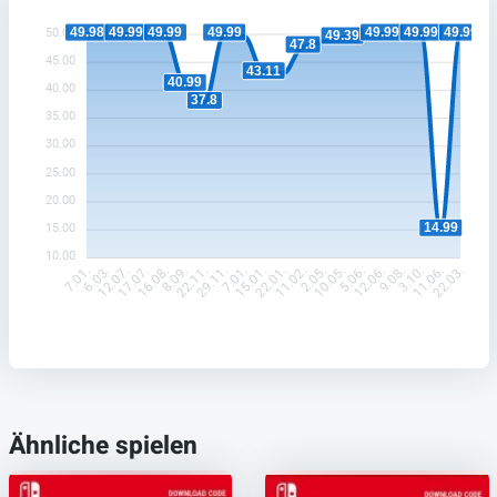
49.99
49.99
49.99
49.99
49.99
49.99
49.98
50.00
49.39
47.8
45.00
43.11
40.99
40.00
37.8
35.00
30.00
25.00
20.00
14.99
15.00
10.00
6.03.
12.07.
17.07.
16.08.
8.09.
22.11.
29.11.
7.01.
15.01.
22.01.
11.02.
2.05.
10.05.
5.06.
12.06.
9.08.
3.10.
11.06.
7.01.
22.03.
Ähnliche spielen