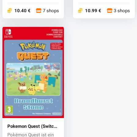
Großvater e...
Erkunden ei...
10.40 €
7 shops
10.99 €
3 shops
Pokemon Quest (Switch)
key
Pokémon Quest ist ein