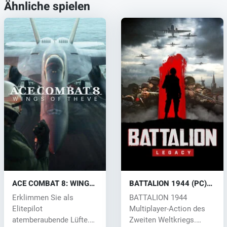
Ähnliche spielen
ACE COMBAT 8: WINGS
BATTALION 1944 (PC)
OF THEVE (PC) key
CD key
Erklimmen Sie als
BATTALION 1944
Elitepilot
Multiplayer-Action des
atemberaubende Lüfte.
Zweiten Weltkriegs.