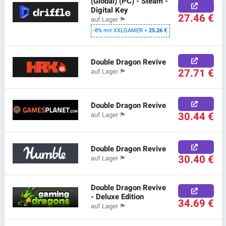
(Global) (PC) - Steam -
Digital Key
27.46 €
auf Lager
🏴
-8% mit XXLGAMER =
25.26 €
Double Dragon Revive
27.71 €
auf Lager
🏴
Double Dragon Revive
30.44 €
auf Lager
🏴
Double Dragon Revive
30.40 €
auf Lager
🏴
Double Dragon Revive
- Deluxe Edition
34.69 €
auf Lager
🏴