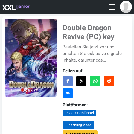
Double Dragon
Revive (PC) key
Bestellen Sie jetzt vor und
erhalten Sie exklusive digitale
Inhalte, darunter das
Bonusspiel „Double Dragon
Teilen auf:
Dodge Ball“ und 24 Stunden
Vorabzugang exk...
Plattformen:
PC CD-Schlüssel
Einbettungscode
Auf Steam ansehen