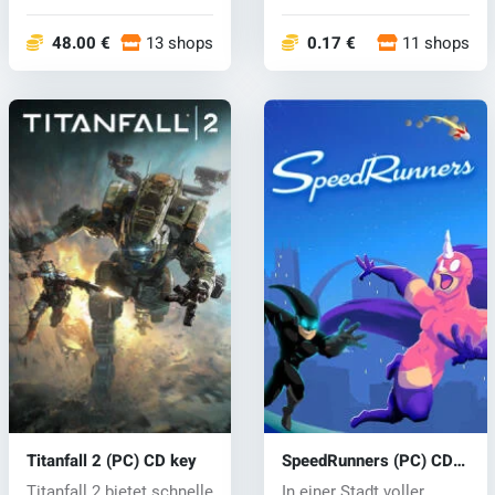
Stürzen Sie sich in
Karten sind für d...
pack...
48.00 €
13 shops
0.17 €
11 shops
Titanfall 2 (PC) CD key
SpeedRunners (PC) CD
key
Titanfall 2 bietet schnelle
In einer Stadt voller