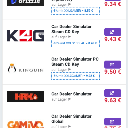
9.34 €
auf Lager
🏴
-8% mit XXLGAMER =
8.59 €
Car Dealer Simulator
Steam CD Key
auf Lager
🏴
9.43 €
-10% mit XXLG10DEAL =
8.49 €
Car Dealer Simulator PC
Steam CD Key
auf Lager
🏴
9.50 €
-3% mit XXL3GAMER =
9.22 €
Car Dealer Simulator
9.63 €
auf Lager
🏴
Car Dealer Simulator
Global
auf Lager
🏴