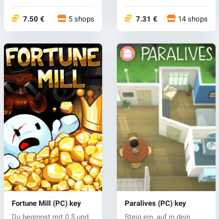
Ihre Entscheidung...
hochentwickelten We...
7.50 €
5 shops
7.31 €
14 shops
Fortune Mill (PC) key
Paralives (PC) key
Du beginnst mit 0 $ und
Steig ein, auf in dein