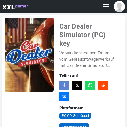
Car Dealer
Simulator (PC)
key
Verwirkliche deinen Traum
vom Gebrauchtwagenverkauf
mit Car Dealer Simulator!
Lerne die Grundlagen des
Teilen auf:
Geschäfts von seinem
exzentrischen Besitzer Lit...
Plattformen:
PC CD-Schlüssel
Einbettungscode