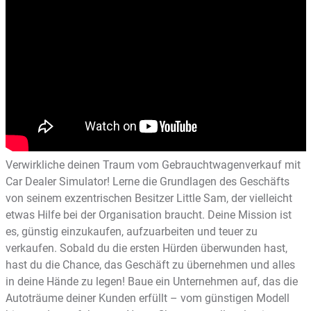
Verwirkliche deinen Traum vom Gebrauchtwagenverkauf mit
Car Dealer Simulator! Lerne die Grundlagen des Geschäfts
von seinem exzentrischen Besitzer Little Sam, der vielleicht
etwas Hilfe bei der Organisation braucht. Deine Mission ist
es, günstig einzukaufen, aufzuarbeiten und teuer zu
verkaufen. Sobald du die ersten Hürden überwunden hast,
hast du die Chance, das Geschäft zu übernehmen und alles
in deine Hände zu legen! Baue ein Unternehmen auf, das die
Autoträume deiner Kunden erfüllt – vom günstigen Modell