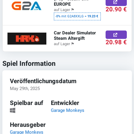
EUROPE
20.90 €
auf Lager
🏴
-8% mit G2A8XXLG =
19.23 €
Car Dealer Simulator
Steam Altergift
20.98 €
auf Lager
🏴
Spiel Information
Veröffentlichungsdatum
May 29th, 2025
Spielbar auf
Entwickler
Garage Monkeys
Herausgeber
Garage Monkeys