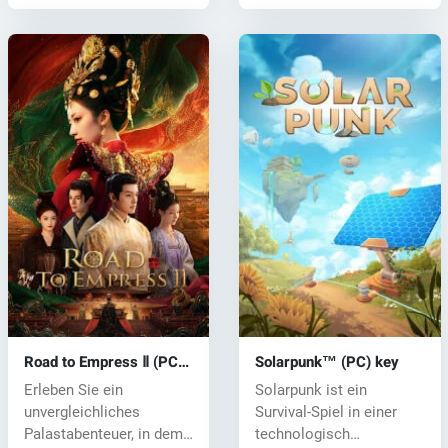
Road to Empress Ⅱ (PC)
Solarpunk™ (PC) key
key
Erleben Sie ein
Solarpunk ist ein
unvergleichliches
Survival-Spiel in einer
Palastabenteuer, in dem
technologisch