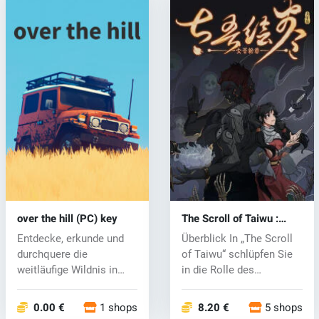
over the hill (PC) key
The Scroll of Taiwu :
Beyond The Dome (PC)
Entdecke, erkunde und
Überblick In „The Scroll
key
durchquere die
of Taiwu“ schlüpfen Sie
weitläufige Wildnis in
in die Rolle des
„Over the Hill“...
rätselhaf...
0.00 €
1 shops
8.20 €
5 shops