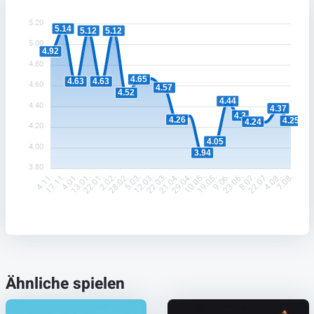
5.20
5.14
5.12
5.12
5.00
4.92
4.80
4.65
4.63
4.63
4.60
4.57
4.52
4.44
4.40
4.37
4.3
4.26
4.25
4.24
4.20
4.05
4.00
3.94
3.80
17.11.
4.01.
13.01.
22.01.
2.02.
28.02.
5.03.
12.03.
22.03.
21.04.
29.04.
10.05.
19.05.
9.06.
23.06.
8.07.
22.07.
4.08.
4.11.
7.08.
Ähnliche spielen