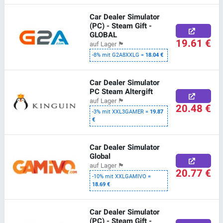
Car Dealer Simulator
(PC) - Steam Gift -
GLOBAL
19.61 €
auf Lager
🏴
-8% mit G2A8XXLG =
18.04 €
Car Dealer Simulator
PC Steam Altergift
auf Lager
🏴
20.48 €
-3% mit XXL3GAMER =
19.87
€
Car Dealer Simulator
Global
auf Lager
🏴
20.77 €
-10% mit XXLGAMIVO =
18.69 €
Car Dealer Simulator
(PC) - Steam Gift -