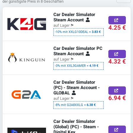
der günstigste Preis in 8 Geschäften
Car Dealer Simulator
Steam Account
auf Lager
🏴
4.25 €
-10% mit XXLG10DEAL =
3.83 €
Car Dealer Simulator PC
Steam Account
auf Lager
🏴
4.32 €
-3% mit XXL3GAMER =
4.19 €
Car Dealer Simulator
(PC) - Steam Account -
GLOBAL
6.94 €
auf Lager
🏴
-8% mit G2A8XXLG =
6.38 €
Car Dealer Simulator
(Global) (PC) - Steam -
Digital Key