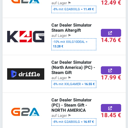
12.49 €
auf Lager
🏴
-8% mit G2A8XXLG =
11.49 €
Car Dealer Simulator
Steam Altergift
auf Lager
🏴
14.76 €
-10% mit XXLG10DEAL =
13.28 €
Car Dealer Simulator
(North America) (PC) -
Steam Gift
17.99 €
auf Lager
🏴
-8% mit XXLGAMER =
16.55 €
Car Dealer Simulator
(PC) - Steam Gift -
NORTH AMERICA
18.45 €
auf Lager
🏴
-8% mit G2A8XXLG =
16.97 €