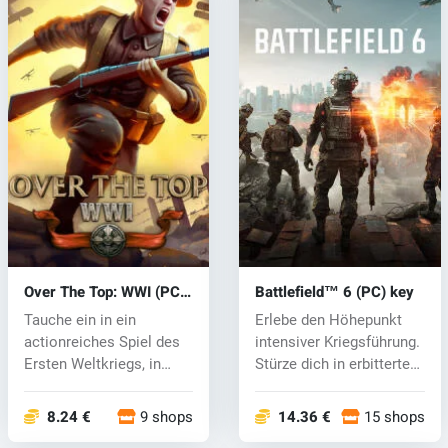
Over The Top: WWI (PC)
Battlefield™ 6 (PC) key
key
Tauche ein in ein
Erlebe den Höhepunkt
actionreiches Spiel des
intensiver Kriegsführung.
Ersten Weltkriegs, in
Stürze dich in erbitterte
dem vollstä...
In...
8.24 €
9 shops
14.36 €
15 shops