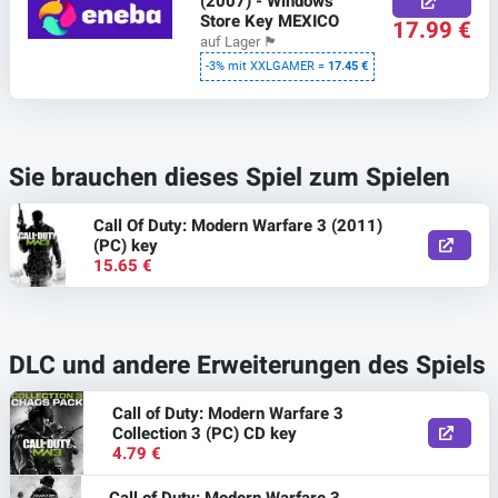
(2007) - Windows
Store Key MEXICO
17.99 €
auf Lager
🏴
-3% mit XXLGAMER =
17.45 €
Sie brauchen dieses Spiel zum Spielen
Call Of Duty: Modern Warfare 3 (2011)
(PC) key
15.65 €
DLC und andere Erweiterungen des Spiels
Call of Duty: Modern Warfare 3
Collection 3 (PC) CD key
4.79 €
Call of Duty: Modern Warfare 3