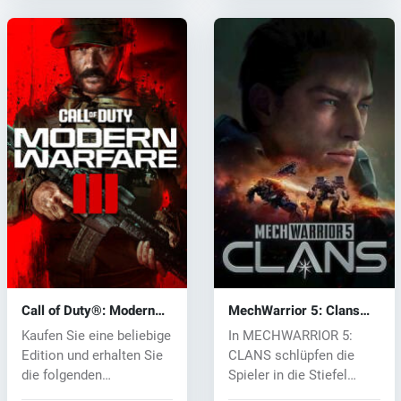
Call of Duty®: Modern
MechWarrior 5: Clans
Warfare® III (PC) key
(PC) key
Kaufen Sie eine beliebige
In MECHWARRIOR 5:
Edition und erhalten Sie
CLANS schlüpfen die
die folgenden
Spieler in die Stiefel
Bonusinhal...
eines neuen Sm...