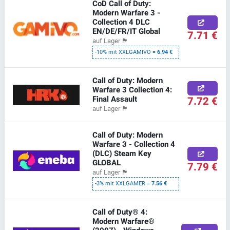
CoD Call of Duty:
Modern Warfare 3 -
Collection 4 DLC
EN/DE/FR/IT Global
7.71 €
auf Lager
🏴
-10% mit XXLGAMIVO =
6.94 €
Call of Duty: Modern
Warfare 3 Collection 4:
Final Assault
7.72 €
auf Lager
🏴
Call of Duty: Modern
Warfare 3 - Collection 4
(DLC) Steam Key
GLOBAL
7.79 €
auf Lager
🏴
-3% mit XXLGAMER =
7.56 €
Call of Duty® 4:
Modern Warfare®