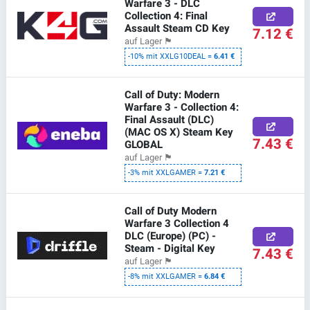
Warfare 3 - DLC
Collection 4: Final
Assault Steam CD Key
7.12 €
auf Lager
🏴
-10% mit XXLG10DEAL =
6.41 €
Call of Duty: Modern
Warfare 3 - Collection 4:
Final Assault (DLC)
(MAC OS X) Steam Key
7.43 €
GLOBAL
auf Lager
🏴
-3% mit XXLGAMER =
7.21 €
Call of Duty Modern
Warfare 3 Collection 4
DLC (Europe) (PC) -
Steam - Digital Key
7.43 €
auf Lager
🏴
-8% mit XXLGAMER =
6.84 €