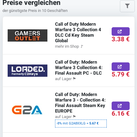
Preise vergleichen
der günstigste Preis in 10 Geschäften
Call of Duty Modern
Warfare 3 Collection 4
DLC Cd Key Steam
3.38 €
Global
mehr im Shop
🚩
Call of Duty: Modern
Warfare 3 Collection 4:
Final Assault PC - DLC
5.79 €
auf Lager
🏴
Call of Duty: Modern
Warfare 3 - Collection 4:
Final Assault Steam Key
EUROPE
6.16 €
auf Lager
🏴
-8% mit G2A8XXLG =
5.67 €