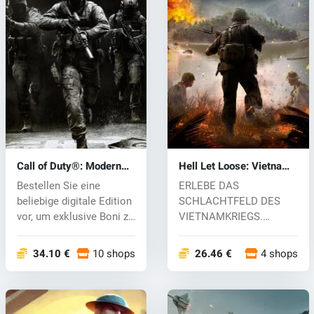
Call of Duty®: Modern
Hell Let Loose: Vietnam
Warfare® 4 (PC) key
(PC) key
Bestellen Sie eine
ERLEBE DAS
beliebige digitale Edition
SCHLACHTFELD DES
vor, um exklusive Boni zu
VIETNAMKRIEGS.
erh...
Tauche ein in die
intensive Ause...
34.10 €
10 shops
26.46 €
4 shops