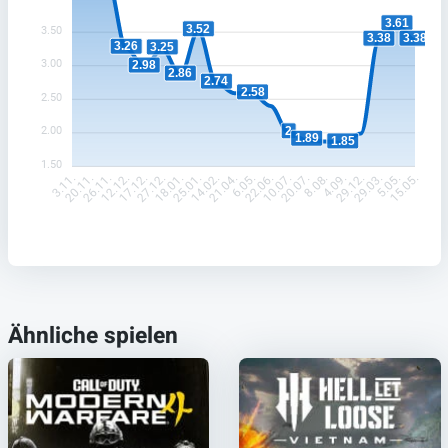
3.61
3.52
3.50
3.38
3.38
3.26
3.25
3.00
2.98
2.86
2.74
2.58
2.50
2
2.00
1.89
1.85
1.50
20.11.
26.11.
12.12.
17.12.
27.12.
18.01.
25.01.
14.02.
21.04.
6.05.
22.06.
10.07.
20.07.
8.08.
4.09.
29.12.
29.03.
5.05.
3.11.
15.05.
Ähnliche spielen