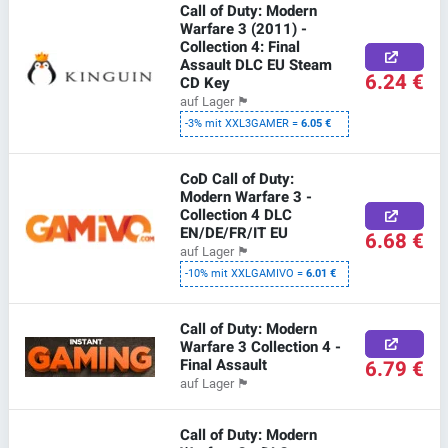
Call of Duty: Modern
Warfare 3 (2011) -
Collection 4: Final
Assault DLC EU Steam
6.24 €
CD Key
auf Lager
🏴
-3% mit XXL3GAMER =
6.05 €
CoD Call of Duty:
Modern Warfare 3 -
Collection 4 DLC
EN/DE/FR/IT EU
6.68 €
auf Lager
🏴
-10% mit XXLGAMIVO =
6.01 €
Call of Duty: Modern
Warfare 3 Collection 4 -
Final Assault
6.79 €
auf Lager
🏴
Call of Duty: Modern