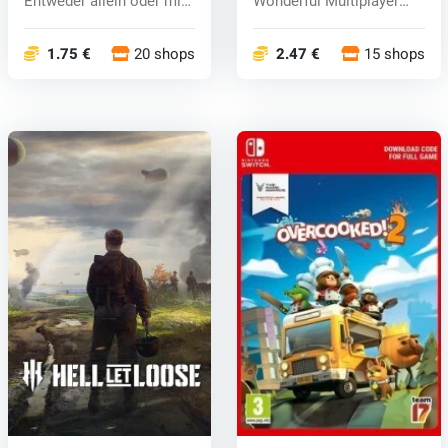
Entweder allein oder mit
Wonderful Multiplayer
bis...
Destructio...
1.75 €
20 shops
2.47 €
15 shops