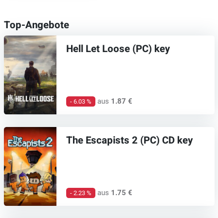
Top-Angebote
Hell Let Loose (PC) key
aus
1.87 €
- 6.03 %
The Escapists 2 (PC) CD key
aus
1.75 €
- 2.23 %