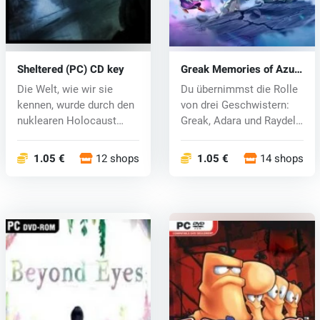
Sheltered (PC) CD key
Greak Memories of Azur
(PC) key
Die Welt, wie wir sie
Du übernimmst die Rolle
kennen, wurde durch den
von drei Geschwistern:
nuklearen Holocaust
Greak, Adara und Raydel,
zerstört....
die...
1.05 €
12 shops
1.05 €
14 shops