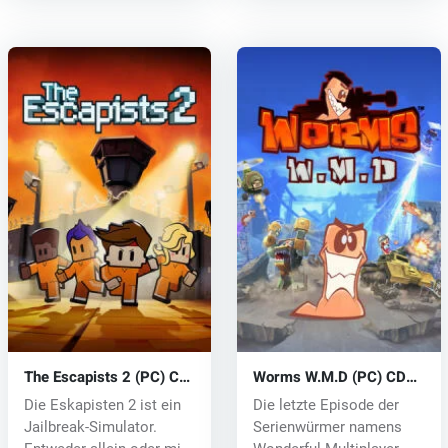
The Escapists 2 (PC) CD
Worms W.M.D (PC) CD
key
key
Die Eskapisten 2 ist ein
Die letzte Episode der
Jailbreak-Simulator.
Serienwürmer namens