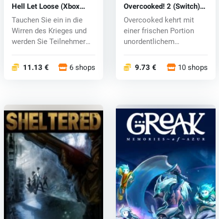
Hell Let Loose (Xbox
Overcooked! 2 (Switch)
One) key
key
Tauchen Sie ein in die
Overcooked kehrt mit
Wirren des Krieges und
einer frischen Portion
werden Sie Teilnehmer
unordentlichem
der leg...
Kochspaß zurück!...
11.13 €
6 shops
9.73 €
10 shops