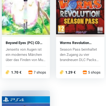
Beyond Eyes (PC) CD
Worms Revolution
key
Season Pass (PC) CD
Jenseits von Augen ist
Season Pass beinhaltet
key
ein modernes Märchen
den Zugang zu vier
über das Finden von Mut
brandneuen DLC Packs
und Fre...
(Funfair Pac...
1.70 €
7 shops
1.29 €
5 shops