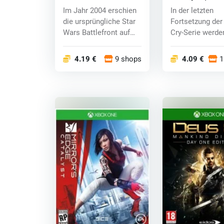
(Xbox One) key
key
Im Jahr 2004 erschien
In der letzten
die ursprüngliche Star
Fortsetzung der
Wars Battlefront auf
Cry-Serie werde
der Bühne...
ein Stellvertreter
4.19 €
9 shops
4.09 €
1