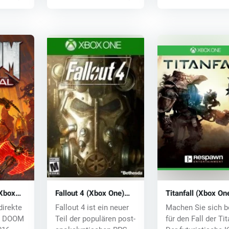
Xbox
Fallout 4 (Xbox One)
Titanfall (Xbox On
key
key
direkte
Fallout 4 ist ein neuer
Machen Sie sich b
on DOOM
Teil der populären post-
für den Fall der Ti