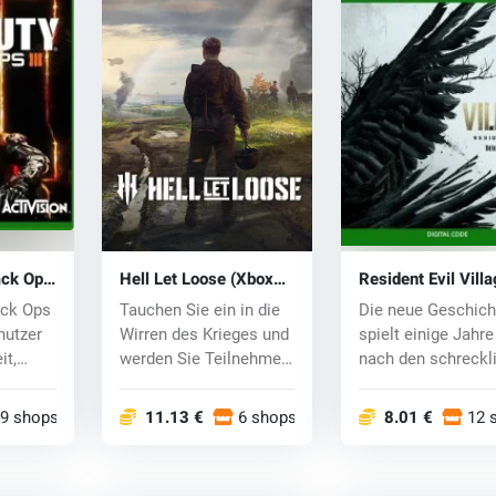
lack Ops
Hell Let Loose (Xbox
Resident Evil Vill
ey
One) key
(Xbox One) key
ack Ops
Tauchen Sie ein in die
Die neue Geschich
nutzer
Wirren des Krieges und
spielt einige Jahre
it,
werden Sie Teilnehmer
nach den schreckl
der leg...
Ereignissen...
9 shops
11.13 €
6 shops
8.01 €
12 