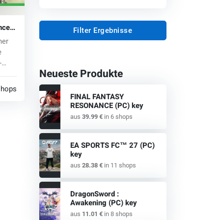
anced
Filter Ergebnisse
e)
her
e
-
Neueste Produkte
shops
FINAL FANTASY
RESONANCE (PC) key
aus
39.99 €
in 6 shops
EA SPORTS FC™ 27 (PC)
key
aus
28.38 €
in 11 shops
DragonSword :
Awakening (PC) key
aus
11.01 €
in 8 shops