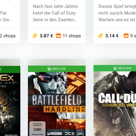
(Xbox One) key
(Xbox One) key
Nach fast zehn Jahren
Dieses Spiel bring
 Far
kehrt die Call of Duty-
nicht zurück Mode
n Sie
Serie in den Zweiten
Warfare und es ist
...
Weltkrieg...
nicht eine...
2 shops
3.87 €
11 shops
3.14 €
9 