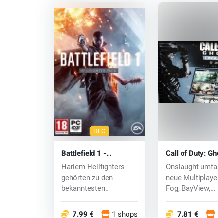
DLC
Battlefield 1 -
Call of Duty: Gh
Hellfighter Pack (Xbox
Onslaught DLC 
Harlem Hellfighters
Onslaught umfas
One) key
One) key
gehörten zu den
neue Multiplaye
bekanntesten
Fog, BayView,
Infanterie-Regiment
Containment un.
des Er...
7.99 €
1 shops
7.81 €