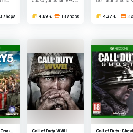
016.
apokalyptischen RPG-
Der futuristische K
Serie....
fi...
3 shops
4.69 €
13 shops
4.37 €
3 
 One)
Call of Duty WWII
Call of Duty: Ghos