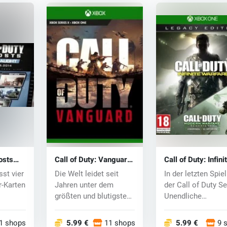
osts
Call of Duty: Vanguard
Call of Duty: Infini
(Xbox
(Xbox One) key
Warfare (Xbox On
st vier
Die Welt leidet seit
In der letzten Spie
key
r-Karten
Jahren unter dem
der Call of Duty Se
größten und blutigsten
Unendliche
..
Krieg, doch de...
Kriegsführung f...
1 shops
5.99 €
11 shops
5.99 €
9 