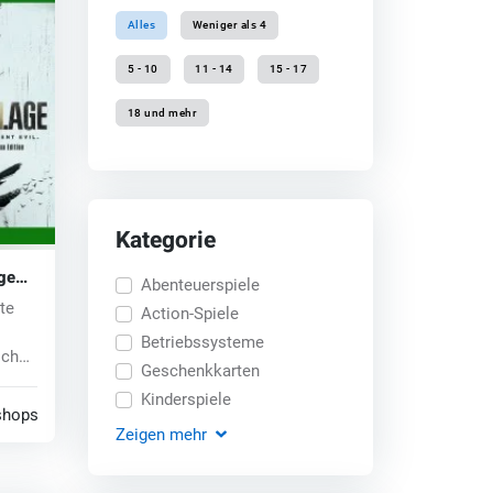
Alles
Weniger als 4
5 - 10
11 - 14
15 - 17
18 und mehr
Kategorie
age
Abenteuerspiele
te
Action-Spiele
Betriebssysteme
ichen
Geschenkkarten
Kinderspiele
shops
Zeigen
mehr