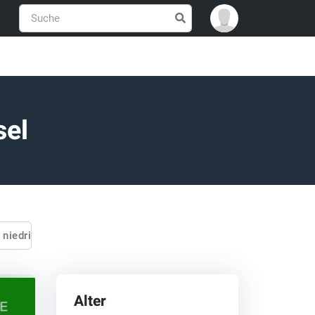
sel
s niedrig
Alter