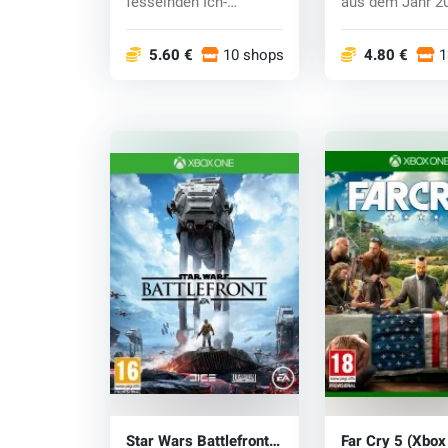
fesselnden Ich-
aus dem Jahr 2
Perspektive. Im Spiel
Erleben Si...
ha...
5.60 €
10 shops
4.80 €
1
Star Wars Battlefront
Far Cry 5 (Xbox