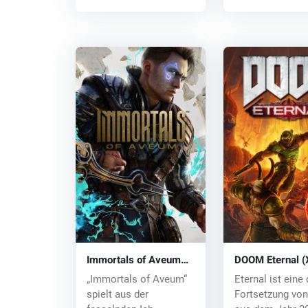
Immortals of Aveum
DOOM Eternal (
(Xbox One) key
One) key
„Immortals of Aveum“
Eternal ist eine 
spielt aus der
Fortsetzung v