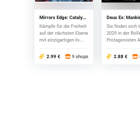
Mirrors Edge: Catalyst
Deus Ex: Manki
(Xbox One) key
Divided (Xbox O
Kämpfe für die Freiheit
Sie finden sich 
auf der nächsten Ebene
2029 in der Roll
mit einzigartigen In-
Protagonisten 
Game-Ob...
Jensen, de...
2.99 €
9 shops
2.88 €