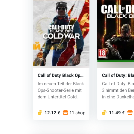
Call of Duty Black Ops:
Call of Duty: B
Cold War (Xbox One)
3 (Xbox One) k
Im neuen Teil der Black
Call of Duty: Bl
key
Ops-Shooter-Serie mit
3 nimmt den Be
dem Untertitel Cold
in eine Dunkelhe
War kehre...
stürzt die...
12.12 €
11 shops
11.49 €