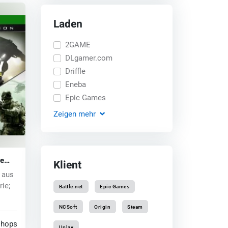
Laden
2GAME
DLgamer.com
Driffle
Eneba
Epic Games
Zeigen
mehr
te
Klient
e)
l aus
rie;
Battle.net
Epic Games
NCSoft
Origin
Steam
shops
Uplay