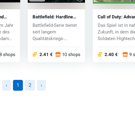
nd
Battlefield: Hardline
Call of Duty: Adv
ne) key
(Xbox One) key
Warfare (Xbox On
im Jahr
Battlefield-Serie bietet
Das Spiel ist in na
key
e des
seit langem
Zukunft, in dem di
Adam
Qualitätskriegs-
Soldaten Hightech
Simulatoren an, aber i...
Waffen und Fäh...
8 shops
2.41 €
10 shops
2.40 €
9 
‹
1
2
›