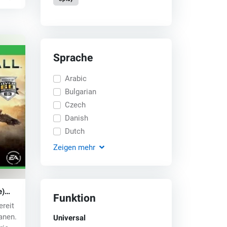
Sprache
Arabic
Bulgarian
Czech
Danish
Dutch
Zeigen
mehr
e)
Funktion
ereit
Universal
tanen.