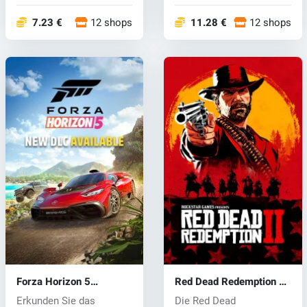
Netwo...
Netwo...
7.23 €
12 shops
11.28 €
12 shops
Forza Horizon 5
Red Dead Redemption 2
(PC/Xbox One) key
(PC) CD key
Erkunden Sie das
Die Red Dead