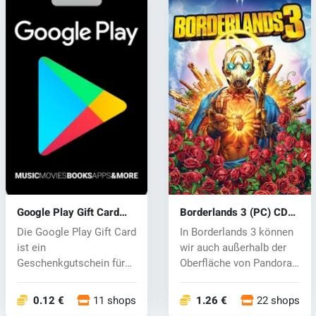
Google Play Gift Card
Borderlands 3 (PC) CD
Code
key
Die Google Play Gift Card
In Borderlands 3 können
ist ein
wir auch außerhalb der
Geschenkgutschein für
Oberfläche von Pandora
Sie, um Apps, Büche...
und i...
0.12 €
11 shops
1.26 €
22 shops